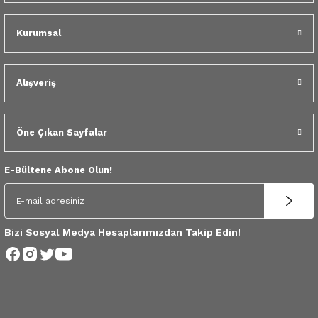
 Yedek Parça
Kurumsal
dek Parça
e Yedek Parça
Alışveriş
 Yedek Parça
Öne Çıkan Sayfalar
r Yedek Parça
E-Bültene Abone Olun!
Bizi Sosyal Medya Hesaplarımızdan Takip Edin!