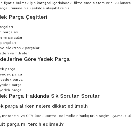
n fiyatla bulmak için kategori içerisindeki filtreleme sistemlerini kullana
ça ürününe hızlı şekilde ulaşabilirsiniz.
ek Parça Çeşitleri
arçaları
 parçaları
temi parçaları
parçaları
 ve elektronik parçaları
leri ve filtreler
dellerine Göre Yedek Parça
dek parça
 yedek parça
 yedek parça
 yedek parça
yedek parça
dek Parça Hakkında Sık Sorulan Sorular
k parça alırken nelere dikkat edilmeli?
, motor tipi ve OEM kodu kontrol edilmelidir. Yanlış ürün seçimi uyumsuzluk 
ult parça mı tercih edilmeli?