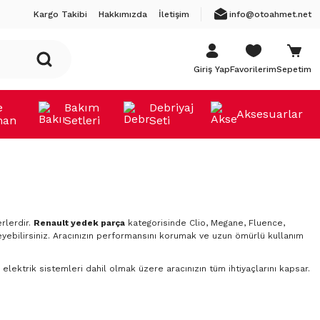
Kargo Takibi
Hakkımızda
İletişim
info@otoahmet.net
Giriş Yap
Favorilerim
Sepetim
e
Bakım
Debriyaj
Aksesuarlar
man
Setleri
Seti
rlerdir.
Renault yedek parça
kategorisinde Clio, Megane, Fluence,
yebilirsiniz. Aracınızın performansını korumak ve uzun ömürlü kullanım
elektrik sistemleri dahil olmak üzere aracınızın tüm ihtiyaçlarını kapsar.