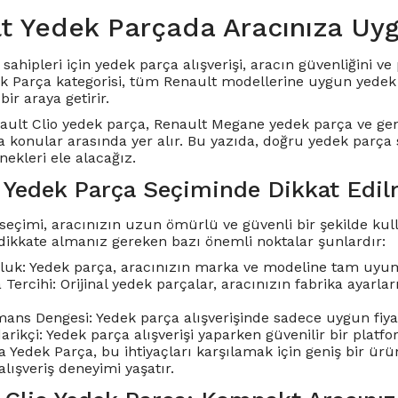
t Yedek Parçada Aracınıza Uy
sahipleri için yedek parça alışverişi, aracın güvenliğini 
k Parça kategorisi, tüm Renault modellerine uygun yedek p
bir araya getirir.
ault Clio yedek parça
,
Renault Megane yedek parça
ve gen
a konular arasında yer alır. Bu yazıda, doğru yedek parça
ekleri ele alacağız.
 Yedek Parça Seçiminde Dikkat Edil
seçimi, aracınızın uzun ömürlü ve güvenli bir şekilde kulla
dikkate almanız gereken bazı önemli noktalar şunlardır:
uk: Yedek parça, aracınızın marka ve modeline tam uyum
a Tercihi: Orijinal yedek parçalar, aracınızın fabrika ayar
ans Dengesi: Yedek parça alışverişinde sadece uygun fiyat 
darikçi: Yedek parça alışverişi yaparken güvenilir bir pla
 Yedek Parça, bu ihtiyaçları karşılamak için geniş bir ürün
 alışveriş deneyimi yaşatır.