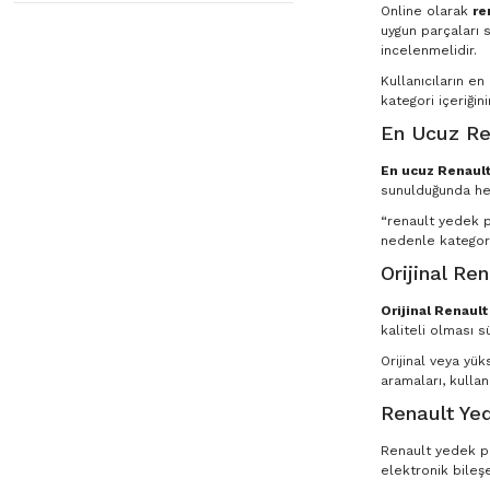
Online olarak
re
uygun parçaları s
incelenmelidir.
Kullanıcıların e
kategori içeriğin
En Ucuz Re
En ucuz Renault
sunulduğunda he
“renault yedek pa
nedenle kategori
Orijinal Re
Orijinal Renaul
kaliteli olması s
Orijinal veya yü
aramaları, kullan
Renault Yed
Renault yedek par
elektronik bileşe