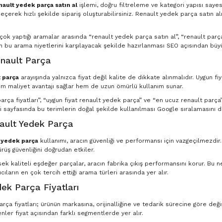
nault yedek parça satın al
işlemi, doğru filtreleme ve kategori yapısı saye
eçerek hızlı şekilde sipariş oluşturabilirsiniz. Renault yedek parça satın al
n çok yaptığı aramalar arasında “renault yedek parça satın al”, “renault par
in bu arama niyetlerini karşılayacak şekilde hazırlanması SEO açısından büyü
nault Parça
 parça
arayışında yalnızca fiyat değil kalite de dikkate alınmalıdır. Uygun fi
m maliyet avantajı sağlar hem de uzun ömürlü kullanım sunar.
rça fiyatları”, “uygun fiyat renault yedek parça” ve “en ucuz renault parça” g
 sayfasında bu terimlerin doğal şekilde kullanılması Google sıralamasını d
nault Yedek Parça
t yedek parça
kullanımı, aracın güvenliği ve performansı için vazgeçilmezdir
ürüş güvenliğini doğrudan etkiler.
ksek kaliteli eşdeğer parçalar, aracın fabrika çıkış performansını korur. Bu
ıcıların en çok tercih ettiği arama türleri arasında yer alır.
ek Parça Fiyatları
ça fiyatları; ürünün markasına, orijinalliğine ve tedarik sürecine göre deği
nler fiyat açısından farklı segmentlerde yer alır.