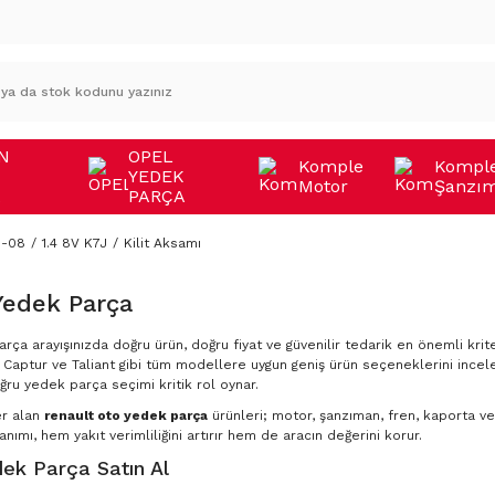
N
OPEL
Komple
Kompl
YEDEK
Motor
Şanzı
A
PARÇA
8-08
1.4 8V K7J
Kilit Aksamı
Yedek Parça
rça arayışınızda doğru ürün, doğru fiyat ve güvenilir tedarik en önemli krite
Captur ve Taliant gibi tüm modellere uygun geniş ürün seçeneklerini incele
ğru yedek parça seçimi kritik rol oynar.
er alan
renault oto yedek parça
ürünleri; motor, şanzıman, fren, kaporta ve 
nımı, hem yakıt verimliliğini artırır hem de aracın değerini korur.
ek Parça Satın Al