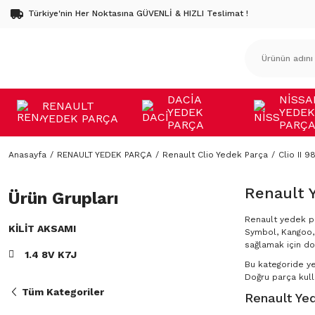
Türkiye'nin Her Noktasına GÜVENLİ & HIZLI Teslimat !
DACİA
NİSSA
RENAULT
YEDEK
YEDEK
YEDEK PARÇA
PARÇA
PARÇ
Anasayfa
RENAULT YEDEK PARÇA
Renault Clio Yedek Parça
Clio II 9
Renault 
Ürün Grupları
Renault yedek pa
KILIT AKSAMI
Symbol, Kangoo, 
sağlamak için do
1.4 8V K7J
Bu kategoride y
Doğru parça kulla
Tüm Kategoriler
Renault Yed