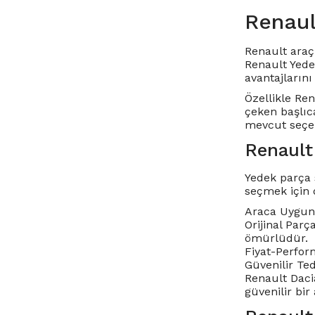
Renaul
Renault araç 
Renault Yede
avantajlarını 
Özellikle
Ren
çeken başlıc
mevcut seçen
Renault
Yedek parça 
seçmek için 
Araca Uygunl
Orijinal Parç
ömürlüdür.
Fiyat-Perform
Güvenilir Te
Renault Dacia
güvenilir bir