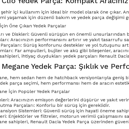
 Clio Yedek Parça: Kompakt Aracınız
 şehir içi kullanım için ideal bir model olarak öne çıkar.
mi yaşamak için düzenli bakım ve yedek parça değişimi ge
 İçin Öne Çıkan Yedek Parçalar
rı ve Diskleri: Güvenli sürüşün en önemli unsurlarından bi
rı: Aracınızın performansını artırır ve yakıt tasarrufu sa
Parçaları: Sürüş konforunu destekler ve yol tutuşunu artı
mları: Far ampulleri, bujiler ve akü gibi bileşenler, aracın
sahipleri, ihtiyaç duydukları yedek parçaları Renault Daci
 Megane Yedek Parça: Şıklık ve Perf
ne, hem sedan hem de hatchback versiyonlarıyla geniş bir 
edek parça seçimi, hem performansı hem de aracın este
ne İçin Popüler Yedek Parçalar
eri: Aracınızın emisyon değerlerini düşürür ve yakıt verimli
tma Parçaları: Konforlu bir sürüş için gereklidir.
ansiyon Sistemleri: Güvenli sürüş için hayati öneme sahipt
eri: Enjektörler ve filtreler, motorun verimli çalışmasını sa
e sahipleri, Renault Dacia Yedek Parça üzerinden güvenilir