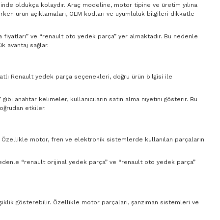
sinde oldukça kolaydır. Araç modeline, motor tipine ve üretim yılına
ırken ürün açıklamaları, OEM kodları ve uyumluluk bilgileri dikkatle
ça fiyatları” ve “renault oto yedek parça” yer almaktadır. Bu nedenle
k avantaj sağlar.
yatlı Renault yedek parça seçenekleri, doğru ürün bilgisi ile
ibi anahtar kelimeler, kullanıcıların satın alma niyetini gösterir. Bu
oğrudan etkiler.
. Özellikle motor, fren ve elektronik sistemlerde kullanılan parçaların
 nedenle “renault orijinal yedek parça” ve “renault oto yedek parça”
şiklik gösterebilir. Özellikle motor parçaları, şanzıman sistemleri ve