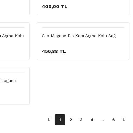
400,00 TL
pı Açma Kolu
Clio Megane Dış Kapı Açma Kolu Sağ
456,88 TL
o Laguna
1
2
3
4
..
6