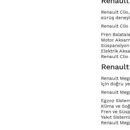
Renault
Renault Clio,
sürüş deneyi
Renault Clio
Fren Balatala
Motor Aksamla
Süspansiyon 
Elektrik Aksa
Renault Clio 
Renault
Renault Mega
için doğru y
Renault Mega
Egzoz Sisteml
Klima ve Soğu
Fren ve Süsp
Yakıt Sisteml
Renault Megan