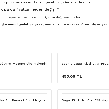
ritik parçalarda orijinal Renault yedek parça tercih edilmelidir.
k parça fiyatları neden değişir?
ite seviyesi ve tedarik süreci fiyatları doğrudan etkiler.
 doğru
renault yedek parça
seçeneklerini incelemek ve güvenli alışveriş yapm
Sağ Arka Megane Clio Mekanik
Scenic Bagaj Kilidi 7701469
450,00 TL
Arka Sol Renault Clio Megane
Bagaj Kilidi Üst Clio R19 Me