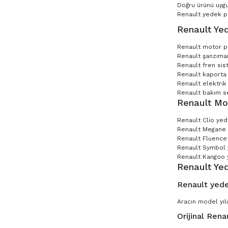
Doğru ürünü uygu
Renault yedek par
Renault Yed
Renault motor p
Renault şanzıman
Renault fren sis
Renault kaporta 
Renault elektrik
Renault bakım set
Renault Mo
Renault Clio ye
Renault Megane
Renault Fluence
Renault Symbol
Renault Kangoo 
Renault Ye
Renault yede
Aracın model yılı
Orijinal Rena