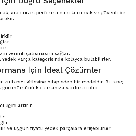
 için Doğru Seçenekler
 Ancak, aracınızın performansını korumak ve güvenli bir
rekir.
ridir.
ğlar.
rır.
ızın verimli çalışmasını sağlar.
a Yedek Parça kategorisinde kolayca bulabilirler.
ormans İçin İdeal Çözümler
kullanıcı kitlesine hitap eden bir modeldir. Bu araç
tik görünümünü korumanıza yardımcı olur.
liğini artırır.
ir.
ğlar.
 ve uygun fiyatlı yedek parçalara erişebilirler.