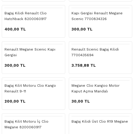
 Yedek Parça
Scenic
Symbol
Bagaj Kilidi Renault Clio
Kapı Gergisi Renault Megane
Hatchback 8200060917
Scenic 7700834326
 Yedek Parça
Symbol
Talisman
400,00 TL
300,00 TL
ss Combi Yedek Parça
Talisman
Trafic
o Yedek Parça
Trafic
Renault Megane Scenic Kapı
Renault Scenic Bagaj Kilidi
Gergisi
7700435694
 Yedek Parça
300,00 TL
3.758,88 TL
r Yedek Parça
Bagaj Kilit Motoru Clio Kango
Megane Clio Kangoo Motor
Renault 9-11
Kaput Açma Mandalı
t Yedek Parça
200,00 TL
30,00 TL
ss Yedek Parça
Bagaj Kilit Motoru İç Clio
Bagaj Kilidi Üst Clio R19 Megane
 Yedek Parça
Megane 8200060917