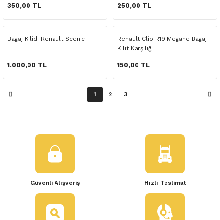
 Yedek Parça
350,00 TL
250,00 TL
dek Parça
Bagaj Kilidi Renault Scenic
Renault Clio R19 Megane Bagaj
Kilit Karşılığı
e Yedek Parça
1.000,00 TL
150,00 TL
 Yedek Parça
1
2
3
r Yedek Parça
Güvenli Alışveriş
Hızlı Teslimat