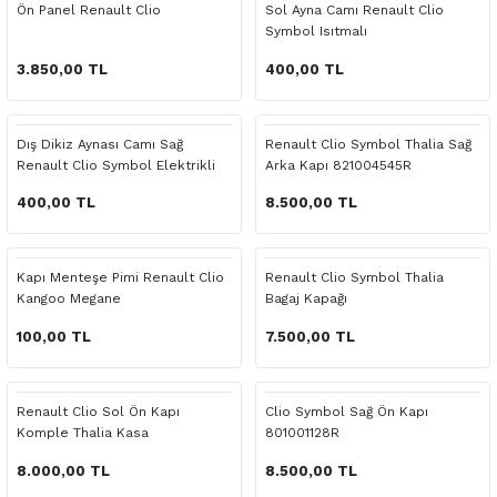
Ön Panel Renault Clio
Sol Ayna Camı Renault Clio
o Yedek Parça
Yedek Parça
Fren Sistemi
İç Trim
İç Trim
İç Trim
İç Trim
İç Trim
Isıtma Soğutma
Latitude
Latitude
Symbol Isıtmalı
3.850,00 TL
400,00 TL
a Yedek Parça
ektrikli Yedek Parça
İç Trim
Isıtma Soğutma
Isıtma Soğutma
Isıtma Soğutma
Isıtma Soğutma
Isıtma Soğutma
Kaporta
Master
Megane
c Yedek Parça
Isıtma Soğutma
Kaporta
Kaporta
Kaporta
Kaporta
Kaporta
Motor Aksamı
Megane
Modus
Dış Dikiz Aynası Camı Sağ
Renault Clio Symbol Thalia Sağ
Renault Clio Symbol Elektrikli
Arka Kapı 821004545R
ne Yedek Parça
Kaporta
Motor Aksamı
Motor Aksamı
Kilit Aksamı
Kilit Aksamı
Kilit Aksamı
Ön Takım Süspansiyon
Modus
RENAULT 11 BAKIM SETİ
400,00 TL
8.500,00 TL
ce Yedek Parça
Kilit Aksamı
Ön Takım Süspansiyon
Ön Takım Süspansiyon
Motor Aksamı
Motor Aksamı
Motor Aksamı
Yakıt Aksamı
Renault 11
RENAULT 12 BAKIM SETİ
Kapı Menteşe Pimi Renault Clio
Renault Clio Symbol Thalia
l Yedek Parça
Motor Aksamı
Yakıt Aksamı
Yakıt Aksamı
Ön Takım Süspansiyon
Ön Takım Süspansiyon
Ön Takım Süspansiyon
Renault 12
RENAULT 19 BAKIM SETİ
Kangoo Megane
Bagaj Kapağı
100,00 TL
7.500,00 TL
man Yedek Parça
Ön Takım Süspansiyon
Yakıt Aksamı
Yakıt Aksamı
Yakıt Aksamı
Renault 19
RENAULT 21 BAKIM SETİ
de Yedek Parça
Yakıt Aksamı
Renault 21
RENAULT 9 BROADWAY YAĞ BAKIM SET
Renault Clio Sol Ön Kapı
Clio Symbol Sağ Ön Kapı
Komple Thalia Kasa
801001128R
l Yedek Parça
Renault 9
Scenic
8.000,00 TL
8.500,00 TL