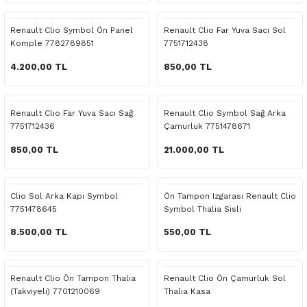
 Yedek Parça
Scenic
Symbol
Renault Clio Symbol Ön Panel
Renault Clio Far Yuva Sacı Sol
Komple 7782789851
7751712438
 Yedek Parça
Symbol
Talisman
4.200,00 TL
850,00 TL
ss Combi Yedek Parça
Talisman
Trafic
o Yedek Parça
Trafic
Renault Clio Far Yuva Sacı Sağ
Renault Clio Symbol Sağ Arka
7751712436
Çamurluk 7751478671
 Yedek Parça
850,00 TL
21.000,00 TL
r Yedek Parça
Clio Sol Arka Kapı Symbol
Ön Tampon Izgarası Renault Clio
7751478645
Symbol Thalia Sisli
t Yedek Parça
8.500,00 TL
550,00 TL
ss Yedek Parça
Renault Clio Ön Tampon Thalia
Renault Clio Ön Çamurluk Sol
 Yedek Parça
(Takviyeli) 7701210069
Thalia Kasa