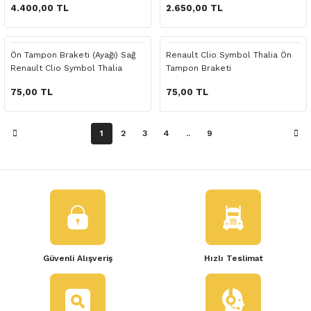
 Yedek Parça
4.400,00 TL
2.650,00 TL
dek Parça
Ön Tampon Braketi (Ayağı) Sağ
Renault Clio Symbol Thalia Ön
Renault Clio Symbol Thalia
Tampon Braketi
e Yedek Parça
75,00 TL
75,00 TL
 Yedek Parça
1
2
3
4
..
9
r Yedek Parça
Güvenli Alışveriş
Hızlı Teslimat