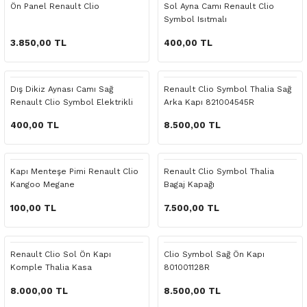
Ön Panel Renault Clio
Sol Ayna Camı Renault Clio
o Yedek Parça
Yedek Parça
Fren Sistemi
İç Trim
İç Trim
İç Trim
İç Trim
İç Trim
Isıtma Soğutma
Latitude
Latitude
Symbol Isıtmalı
3.850,00 TL
400,00 TL
a Yedek Parça
ektrikli Yedek Parça
İç Trim
Isıtma Soğutma
Isıtma Soğutma
Isıtma Soğutma
Isıtma Soğutma
Isıtma Soğutma
Kaporta
Master
Megane
c Yedek Parça
Isıtma Soğutma
Kaporta
Kaporta
Kaporta
Kaporta
Kaporta
Motor Aksamı
Megane
Modus
Dış Dikiz Aynası Camı Sağ
Renault Clio Symbol Thalia Sağ
Renault Clio Symbol Elektrikli
Arka Kapı 821004545R
ne Yedek Parça
Kaporta
Motor Aksamı
Motor Aksamı
Kilit Aksamı
Kilit Aksamı
Kilit Aksamı
Ön Takım Süspansiyon
Modus
RENAULT 11 BAKIM SETİ
400,00 TL
8.500,00 TL
ce Yedek Parça
Kilit Aksamı
Ön Takım Süspansiyon
Ön Takım Süspansiyon
Motor Aksamı
Motor Aksamı
Motor Aksamı
Yakıt Aksamı
Renault 11
RENAULT 12 BAKIM SETİ
Kapı Menteşe Pimi Renault Clio
Renault Clio Symbol Thalia
l Yedek Parça
Motor Aksamı
Yakıt Aksamı
Yakıt Aksamı
Ön Takım Süspansiyon
Ön Takım Süspansiyon
Ön Takım Süspansiyon
Renault 12
RENAULT 19 BAKIM SETİ
Kangoo Megane
Bagaj Kapağı
100,00 TL
7.500,00 TL
man Yedek Parça
Ön Takım Süspansiyon
Yakıt Aksamı
Yakıt Aksamı
Yakıt Aksamı
Renault 19
RENAULT 21 BAKIM SETİ
de Yedek Parça
Yakıt Aksamı
Renault 21
RENAULT 9 BROADWAY YAĞ BAKIM SET
Renault Clio Sol Ön Kapı
Clio Symbol Sağ Ön Kapı
Komple Thalia Kasa
801001128R
l Yedek Parça
Renault 9
Scenic
8.000,00 TL
8.500,00 TL