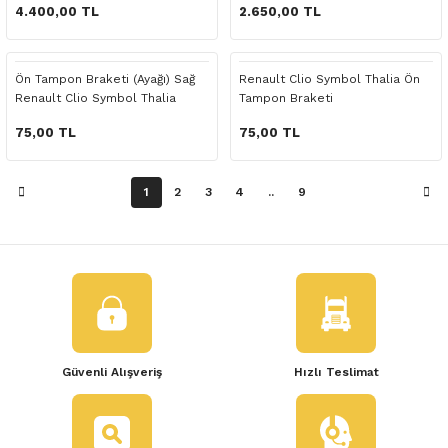
 Yedek Parça
4.400,00 TL
2.650,00 TL
dek Parça
Ön Tampon Braketi (Ayağı) Sağ
Renault Clio Symbol Thalia Ön
Renault Clio Symbol Thalia
Tampon Braketi
e Yedek Parça
75,00 TL
75,00 TL
 Yedek Parça
1
2
3
4
..
9
r Yedek Parça
Güvenli Alışveriş
Hızlı Teslimat