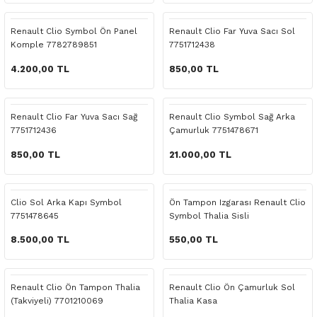
 Yedek Parça
Scenic
Symbol
Renault Clio Symbol Ön Panel
Renault Clio Far Yuva Sacı Sol
Komple 7782789851
7751712438
 Yedek Parça
Symbol
Talisman
4.200,00 TL
850,00 TL
ss Combi Yedek Parça
Talisman
Trafic
o Yedek Parça
Trafic
Renault Clio Far Yuva Sacı Sağ
Renault Clio Symbol Sağ Arka
7751712436
Çamurluk 7751478671
 Yedek Parça
850,00 TL
21.000,00 TL
r Yedek Parça
Clio Sol Arka Kapı Symbol
Ön Tampon Izgarası Renault Clio
7751478645
Symbol Thalia Sisli
t Yedek Parça
8.500,00 TL
550,00 TL
ss Yedek Parça
Renault Clio Ön Tampon Thalia
Renault Clio Ön Çamurluk Sol
 Yedek Parça
(Takviyeli) 7701210069
Thalia Kasa