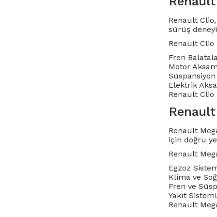
Renault
Renault Clio,
sürüş deneyi
Renault Clio
Fren Balatala
Motor Aksamla
Süspansiyon 
Elektrik Aksa
Renault Clio 
Renault
Renault Mega
için doğru y
Renault Mega
Egzoz Sisteml
Klima ve Soğu
Fren ve Süsp
Yakıt Sisteml
Renault Megan