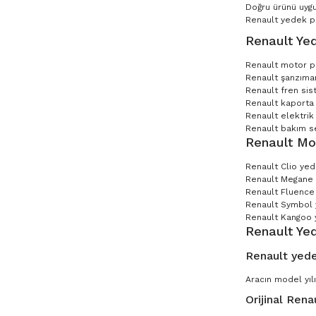
Doğru ürünü uygu
Renault yedek par
Renault Yed
Renault motor p
Renault şanzıman
Renault fren sis
Renault kaporta 
Renault elektrik
Renault bakım set
Renault Mo
Renault Clio ye
Renault Megane
Renault Fluence
Renault Symbol
Renault Kangoo 
Renault Ye
Renault yede
Aracın model yılı
Orijinal Rena