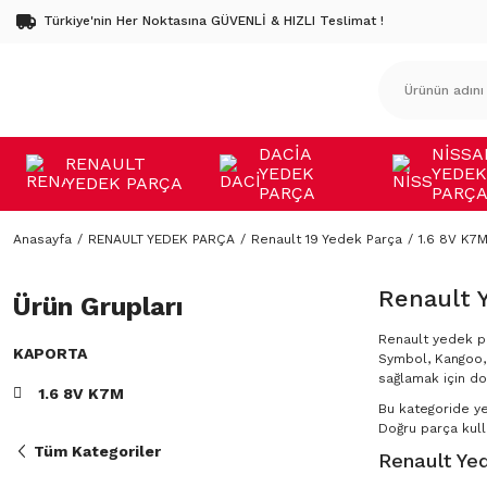
Türkiye'nin Her Noktasına GÜVENLİ & HIZLI Teslimat !
DACİA
NİSSA
RENAULT
YEDEK
YEDEK
YEDEK PARÇA
PARÇA
PARÇ
Anasayfa
RENAULT YEDEK PARÇA
Renault 19 Yedek Parça
1.6 8V K7
Renault 
Ürün Grupları
Renault yedek pa
KAPORTA
Symbol, Kangoo, 
sağlamak için do
1.6 8V K7M
Bu kategoride y
Doğru parça kulla
Tüm Kategoriler
Renault Yed