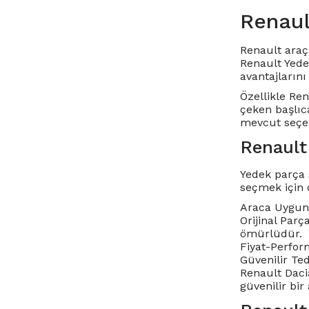
Renaul
Renault araç 
Renault Yede
avantajlarını 
Özellikle
Ren
çeken başlıc
mevcut seçen
Renault
Yedek parça 
seçmek için 
Araca Uygunl
Orijinal Parç
ömürlüdür.
Fiyat-Perform
Güvenilir Te
Renault Dacia
güvenilir bir