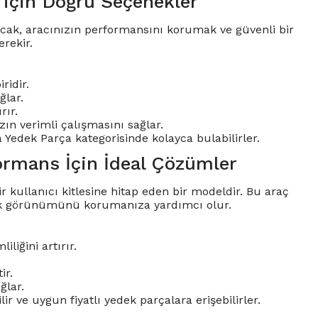
 için Doğru Seçenekler
 Ancak, aracınızın performansını korumak ve güvenli bir
rekir.
ridir.
ğlar.
rır.
ızın verimli çalışmasını sağlar.
a Yedek Parça kategorisinde kolayca bulabilirler.
ormans İçin İdeal Çözümler
kullanıcı kitlesine hitap eden bir modeldir. Bu araç
tik görünümünü korumanıza yardımcı olur.
liğini artırır.
ir.
ğlar.
 ve uygun fiyatlı yedek parçalara erişebilirler.