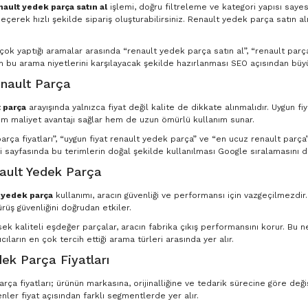
nault yedek parça satın al
işlemi, doğru filtreleme ve kategori yapısı saye
eçerek hızlı şekilde sipariş oluşturabilirsiniz. Renault yedek parça satın al
n çok yaptığı aramalar arasında “renault yedek parça satın al”, “renault par
in bu arama niyetlerini karşılayacak şekilde hazırlanması SEO açısından büyü
nault Parça
 parça
arayışında yalnızca fiyat değil kalite de dikkate alınmalıdır. Uygun fi
m maliyet avantajı sağlar hem de uzun ömürlü kullanım sunar.
rça fiyatları”, “uygun fiyat renault yedek parça” ve “en ucuz renault parça” g
 sayfasında bu terimlerin doğal şekilde kullanılması Google sıralamasını d
nault Yedek Parça
t yedek parça
kullanımı, aracın güvenliği ve performansı için vazgeçilmezdir
ürüş güvenliğini doğrudan etkiler.
ksek kaliteli eşdeğer parçalar, aracın fabrika çıkış performansını korur. Bu
ıcıların en çok tercih ettiği arama türleri arasında yer alır.
ek Parça Fiyatları
ça fiyatları; ürünün markasına, orijinalliğine ve tedarik sürecine göre deği
nler fiyat açısından farklı segmentlerde yer alır.