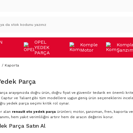
N
OPEL
Komple
Kompl
YEDEK
Motor
Şanzı
A
PARÇA
M
Kaporta
Yedek Parça
rça arayışınızda doğru ürün, doğru fiyat ve güvenilir tedarik en önemli krite
Captur ve Taliant gibi tüm modellere uygun geniş ürün seçeneklerini incele
ğru yedek parça seçimi kritik rol oynar.
er alan
renault oto yedek parça
ürünleri; motor, şanzıman, fren, kaporta ve 
nımı, hem yakıt verimliliğini artırır hem de aracın değerini korur.
ek Parça Satın Al