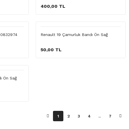
400,00 TL
700832974
Renault 19 Çamurluk Bandı Ön Sağ
50,00 TL
dı Ön Sağ
1
2
3
4
..
7