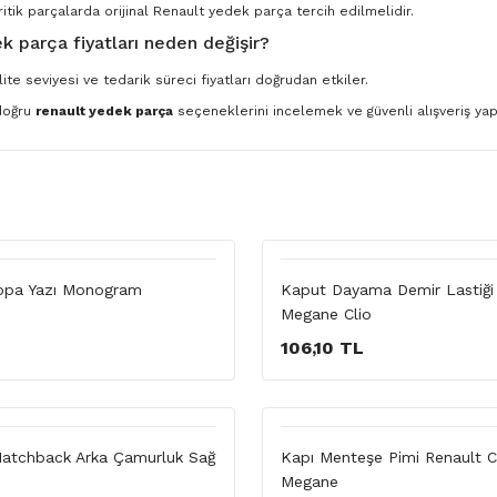
ritik parçalarda orijinal Renault yedek parça tercih edilmelidir.
k parça fiyatları neden değişir?
ite seviyesi ve tedarik süreci fiyatları doğrudan etkiler.
 doğru
renault yedek parça
seçeneklerini incelemek ve güvenli alışveriş yapm
opa Yazı Monogram
Kaput Dayama Demir Lastiği 
Megane Clio
106,10 TL
Hatchback Arka Çamurluk Sağ
Kapı Menteşe Pimi Renault 
Megane