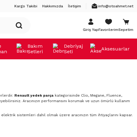
Kargo Takibi
Hakkımızda
İletişim
info@otoahmet.net
Giriş Yap
Favorilerim
Sepetim
e
Bakım
Debriyaj
Aksesuarlar
man
Setleri
Seti
rlerdir.
Renault yedek parça
kategorisinde Clio, Megane, Fluence,
yebilirsiniz. Aracınızın performansını korumak ve uzun ömürlü kullanım
elektrik sistemleri dahil olmak üzere aracınızın tüm ihtiyaçlarını kapsar.