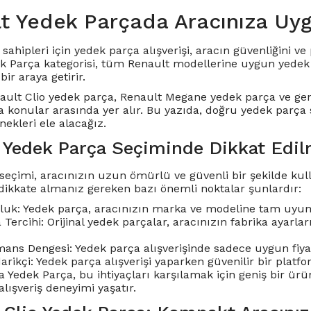
t Yedek Parçada Aracınıza Uy
sahipleri için yedek parça alışverişi, aracın güvenliğini 
k Parça kategorisi, tüm Renault modellerine uygun yedek p
bir araya getirir.
ault Clio yedek parça
,
Renault Megane yedek parça
ve gen
a konular arasında yer alır. Bu yazıda, doğru yedek parça
ekleri ele alacağız.
 Yedek Parça Seçiminde Dikkat Edil
seçimi, aracınızın uzun ömürlü ve güvenli bir şekilde kulla
dikkate almanız gereken bazı önemli noktalar şunlardır:
uk: Yedek parça, aracınızın marka ve modeline tam uyum
a Tercihi: Orijinal yedek parçalar, aracınızın fabrika ayar
ans Dengesi: Yedek parça alışverişinde sadece uygun fiyat 
darikçi: Yedek parça alışverişi yaparken güvenilir bir pla
 Yedek Parça, bu ihtiyaçları karşılamak için geniş bir ürün
 alışveriş deneyimi yaşatır.