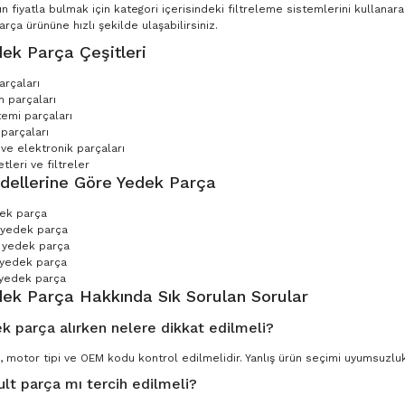
n fiyatla bulmak için kategori içerisindeki filtreleme sistemlerini kullana
ça ürününe hızlı şekilde ulaşabilirsiniz.
ek Parça Çeşitleri
arçaları
 parçaları
temi parçaları
parçaları
 ve elektronik parçaları
leri ve filtreler
dellerine Göre Yedek Parça
dek parça
 yedek parça
 yedek parça
 yedek parça
yedek parça
dek Parça Hakkında Sık Sorulan Sorular
k parça alırken nelere dikkat edilmeli?
, motor tipi ve OEM kodu kontrol edilmelidir. Yanlış ürün seçimi uyumsuzluk 
ult parça mı tercih edilmeli?