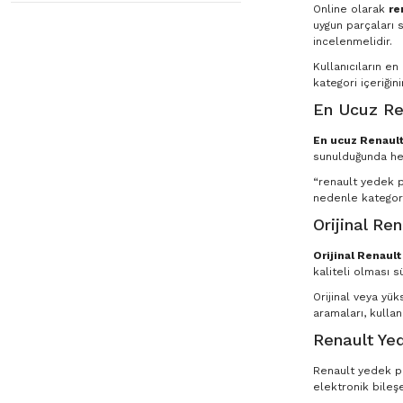
Online olarak
re
uygun parçaları s
incelenmelidir.
Kullanıcıların e
kategori içeriğin
En Ucuz Re
En ucuz Renault
sunulduğunda he
“renault yedek pa
nedenle kategori
Orijinal Re
Orijinal Renaul
kaliteli olması s
Orijinal veya yü
aramaları, kullan
Renault Yed
Renault yedek par
elektronik bileşe