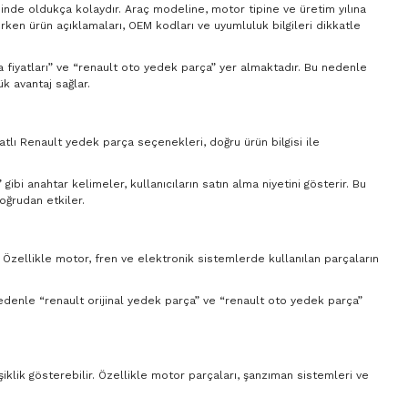
sinde oldukça kolaydır. Araç modeline, motor tipine ve üretim yılına
ırken ürün açıklamaları, OEM kodları ve uyumluluk bilgileri dikkatle
ça fiyatları” ve “renault oto yedek parça” yer almaktadır. Bu nedenle
k avantaj sağlar.
yatlı Renault yedek parça seçenekleri, doğru ürün bilgisi ile
ibi anahtar kelimeler, kullanıcıların satın alma niyetini gösterir. Bu
oğrudan etkiler.
. Özellikle motor, fren ve elektronik sistemlerde kullanılan parçaların
 nedenle “renault orijinal yedek parça” ve “renault oto yedek parça”
şiklik gösterebilir. Özellikle motor parçaları, şanzıman sistemleri ve