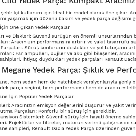
 Clio Yedek Parça: Kompakt Aracınız
 şehir içi kullanım için ideal bir model olarak öne çıkar.
mi yaşamak için düzenli bakım ve yedek parça değişimi ge
 İçin Öne Çıkan Yedek Parçalar
rı ve Diskleri: Güvenli sürüşün en önemli unsurlarından bi
rı: Aracınızın performansını artırır ve yakıt tasarrufu sa
Parçaları: Sürüş konforunu destekler ve yol tutuşunu artı
mları: Far ampulleri, bujiler ve akü gibi bileşenler, aracın
sahipleri, ihtiyaç duydukları yedek parçaları Renault Daci
 Megane Yedek Parça: Şıklık ve Perf
ne, hem sedan hem de hatchback versiyonlarıyla geniş bir 
edek parça seçimi, hem performansı hem de aracın este
ne İçin Popüler Yedek Parçalar
eri: Aracınızın emisyon değerlerini düşürür ve yakıt verimli
tma Parçaları: Konforlu bir sürüş için gereklidir.
ansiyon Sistemleri: Güvenli sürüş için hayati öneme sahipt
eri: Enjektörler ve filtreler, motorun verimli çalışmasını sa
e sahipleri, Renault Dacia Yedek Parça üzerinden güvenilir