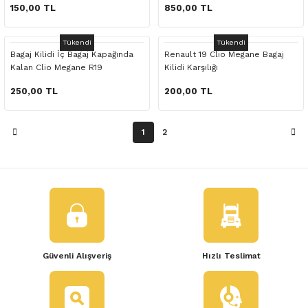
 Yedek Parça
150,00 TL
850,00 TL
dek Parça
Tükendi
Tükendi
Bagaj Kilidi İç Bagaj Kapağında
Renault 19 Clio Megane Bagaj
Kalan Clio Megane R19
Kilidi Karşılığı
e Yedek Parça
250,00 TL
200,00 TL
 Yedek Parça
1
2
r Yedek Parça
Güvenli Alışveriş
Hızlı Teslimat