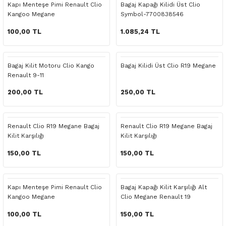
Kapı Menteşe Pimi Renault Clio
Bagaj Kapağı Kilidi Üst Clio
o Yedek Parça
Yedek Parça
Fren Sistemi
İç Trim
İç Trim
İç Trim
İç Trim
İç Trim
Isıtma Soğutma
Latitude
Latitude
Kangoo Megane
Symbol-7700838546
100,00 TL
1.085,24 TL
a Yedek Parça
ektrikli Yedek Parça
İç Trim
Isıtma Soğutma
Isıtma Soğutma
Isıtma Soğutma
Isıtma Soğutma
Isıtma Soğutma
Kaporta
Master
Megane
c Yedek Parça
Isıtma Soğutma
Kaporta
Kaporta
Kaporta
Kaporta
Kaporta
Motor Aksamı
Megane
Modus
Bagaj Kilit Motoru Clio Kango
Bagaj Kilidi Üst Clio R19 Megane
Renault 9-11
ne Yedek Parça
Kaporta
Motor Aksamı
Motor Aksamı
Kilit Aksamı
Kilit Aksamı
Kilit Aksamı
Ön Takım Süspansiyon
Modus
RENAULT 11 BAKIM SETİ
200,00 TL
250,00 TL
ce Yedek Parça
Kilit Aksamı
Ön Takım Süspansiyon
Ön Takım Süspansiyon
Motor Aksamı
Motor Aksamı
Motor Aksamı
Yakıt Aksamı
Renault 11
RENAULT 12 BAKIM SETİ
Renault Clio R19 Megane Bagaj
Renault Clio R19 Megane Bagaj
l Yedek Parça
Motor Aksamı
Yakıt Aksamı
Yakıt Aksamı
Ön Takım Süspansiyon
Ön Takım Süspansiyon
Ön Takım Süspansiyon
Renault 12
RENAULT 19 BAKIM SETİ
Kilit Karşılığı
Kilit Karşılığı
150,00 TL
150,00 TL
man Yedek Parça
Ön Takım Süspansiyon
Yakıt Aksamı
Yakıt Aksamı
Yakıt Aksamı
Renault 19
RENAULT 21 BAKIM SETİ
de Yedek Parça
Yakıt Aksamı
Renault 21
RENAULT 9 BROADWAY YAĞ BAKIM SET
Kapı Menteşe Pimi Renault Clio
Bagaj Kapağı Kilit Karşılığı Alt
Kangoo Megane
Clio Megane Renault 19
l Yedek Parça
Renault 9
Scenic
100,00 TL
150,00 TL