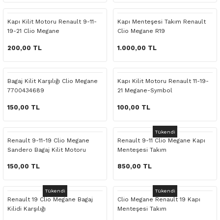
 Yedek Parça
Scenic
Symbol
Kapı Kilit Motoru Renault 9-11-
Kapı Menteşesi Takım Renault
19-21 Clio Megane
Clio Megane R19
 Yedek Parça
Symbol
Talisman
200,00 TL
1.000,00 TL
ss Combi Yedek Parça
Talisman
Trafic
o Yedek Parça
Trafic
Bagaj Kilit Karşılığı Clio Megane
Kapı Kilit Motoru Renault 11-19-
7700434689
21 Megane-Symbol
 Yedek Parça
150,00 TL
100,00 TL
r Yedek Parça
Tükendi
Renault 9-11-19 Clio Megane
Renault 9-11 Clio Megane Kapı
Sandero Bagaj Kilit Motoru
Menteşesi Takım
t Yedek Parça
150,00 TL
850,00 TL
ss Yedek Parça
Tükendi
Tükendi
Renault 19 Clio Megane Bagaj
Clio Megane Renault 19 Kapı
 Yedek Parça
Kilidi Karşılığı
Menteşesi Takım