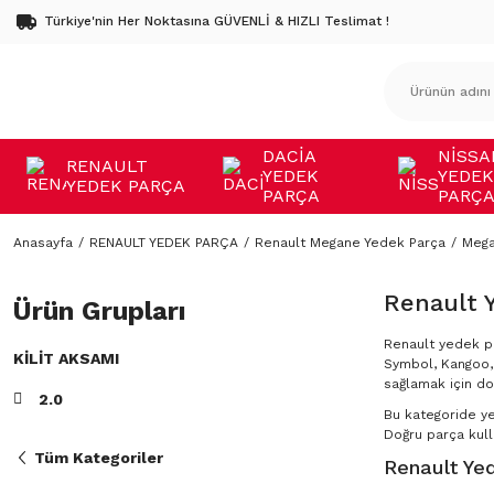
Türkiye'nin Her Noktasına GÜVENLİ & HIZLI Teslimat !
DACİA
NİSSA
RENAULT
YEDEK
YEDEK
YEDEK PARÇA
PARÇA
PARÇ
Anasayfa
RENAULT YEDEK PARÇA
Renault Megane Yedek Parça
Mega
Renault 
Ürün Grupları
Renault yedek pa
KILIT AKSAMI
Symbol, Kangoo, 
sağlamak için do
2.0
Bu kategoride y
Doğru parça kulla
Tüm Kategoriler
Renault Yed