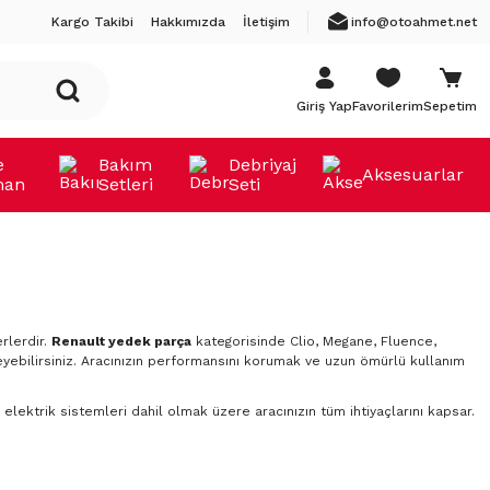
Kargo Takibi
Hakkımızda
İletişim
info@otoahmet.net
Giriş Yap
Favorilerim
Sepetim
e
Bakım
Debriyaj
Aksesuarlar
man
Setleri
Seti
rlerdir.
Renault yedek parça
kategorisinde Clio, Megane, Fluence,
yebilirsiniz. Aracınızın performansını korumak ve uzun ömürlü kullanım
elektrik sistemleri dahil olmak üzere aracınızın tüm ihtiyaçlarını kapsar.