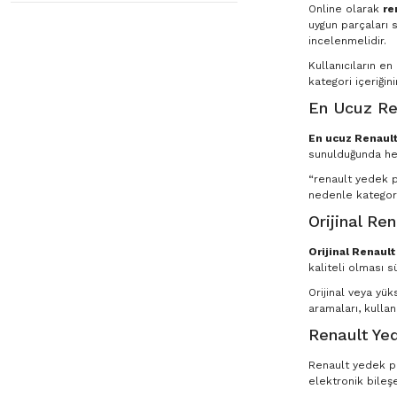
Online olarak
re
uygun parçaları s
incelenmelidir.
Kullanıcıların e
kategori içeriğin
En Ucuz Re
En ucuz Renault
sunulduğunda he
“renault yedek pa
nedenle kategori
Orijinal Re
Orijinal Renaul
kaliteli olması s
Orijinal veya yü
aramaları, kullan
Renault Yed
Renault yedek par
elektronik bileşe