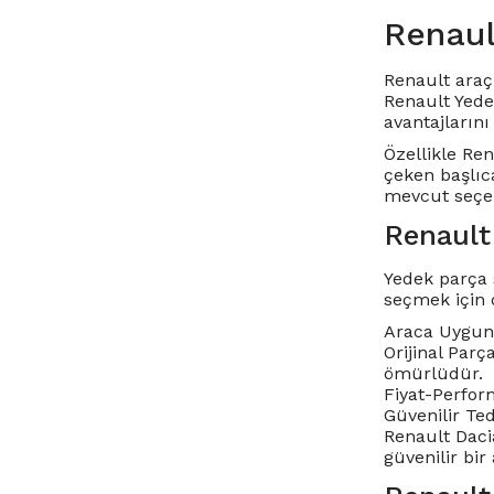
Renaul
Renault araç 
Renault Yede
avantajlarını 
Özellikle
Ren
çeken başlıc
mevcut seçen
Renault
Yedek parça 
seçmek için 
Araca Uygunl
Orijinal Parç
ömürlüdür.
Fiyat-Perform
Güvenilir Te
Renault Dacia
güvenilir bir