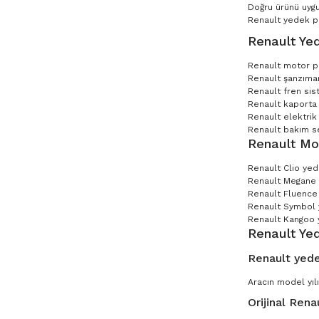
Doğru ürünü uygu
Renault yedek par
Renault Yed
Renault motor p
Renault şanzıman
Renault fren sis
Renault kaporta 
Renault elektrik
Renault bakım set
Renault Mo
Renault Clio ye
Renault Megane
Renault Fluence
Renault Symbol
Renault Kangoo 
Renault Ye
Renault yede
Aracın model yılı
Orijinal Rena