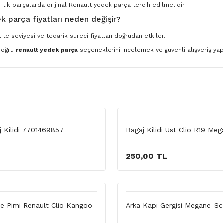
ritik parçalarda orijinal Renault yedek parça tercih edilmelidir.
k parça fiyatları neden değişir?
ite seviyesi ve tedarik süreci fiyatları doğrudan etkiler.
 doğru
renault yedek parça
seçeneklerini incelemek ve güvenli alışveriş yapm
j Kilidi 7701469857
Bagaj Kilidi Üst Clio R19 Me
L
250,00 TL
e Pimi Renault Clio Kangoo
Arka Kapı Gergisi Megane-Sc