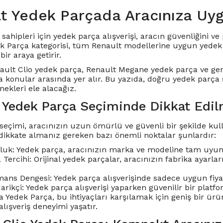
t Yedek Parçada Aracınıza Uy
sahipleri için yedek parça alışverişi, aracın güvenliğini 
k Parça kategorisi, tüm Renault modellerine uygun yedek p
bir araya getirir.
ault Clio yedek parça
,
Renault Megane yedek parça
ve gen
a konular arasında yer alır. Bu yazıda, doğru yedek parça
ekleri ele alacağız.
 Yedek Parça Seçiminde Dikkat Edil
seçimi, aracınızın uzun ömürlü ve güvenli bir şekilde kulla
dikkate almanız gereken bazı önemli noktalar şunlardır:
uk: Yedek parça, aracınızın marka ve modeline tam uyum
a Tercihi: Orijinal yedek parçalar, aracınızın fabrika ayar
ans Dengesi: Yedek parça alışverişinde sadece uygun fiyat 
darikçi: Yedek parça alışverişi yaparken güvenilir bir pla
 Yedek Parça, bu ihtiyaçları karşılamak için geniş bir ürün
 alışveriş deneyimi yaşatır.