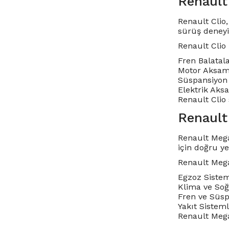
Renault
Renault Clio,
sürüş deneyi
Renault Clio
Fren Balatala
Motor Aksamla
Süspansiyon 
Elektrik Aksa
Renault Clio 
Renault
Renault Mega
için doğru y
Renault Mega
Egzoz Sisteml
Klima ve Soğu
Fren ve Süsp
Yakıt Sisteml
Renault Megan