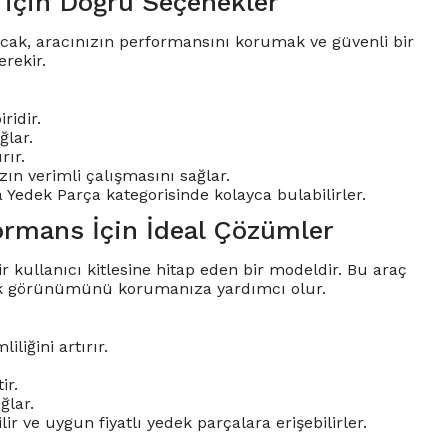
 için Doğru Seçenekler
 Ancak, aracınızın performansını korumak ve güvenli bir
rekir.
ridir.
ğlar.
rır.
ızın verimli çalışmasını sağlar.
a Yedek Parça kategorisinde kolayca bulabilirler.
ormans İçin İdeal Çözümler
kullanıcı kitlesine hitap eden bir modeldir. Bu araç
tik görünümünü korumanıza yardımcı olur.
liğini artırır.
ir.
ğlar.
 ve uygun fiyatlı yedek parçalara erişebilirler.