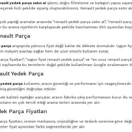
nault yedek parça satın al
işlemi, doğru filtreleme ve kategori yapısı saye
eçerek hızlı şekilde sipariş oluşturabilirsiniz. Renault yedek parça satın al
n çok yaptığı aramalar arasında “renault yedek parça satın al”, “renault par
in bu arama niyetlerini karşılayacak şekilde hazırlanması SEO açısından büyü
nault Parça
 parça
arayışında yalnızca fiyat değil kalite de dikkate alınmalıdır. Uygun fi
m maliyet avantajı sağlar hem de uzun ömürlü kullanım sunar.
rça fiyatları”, “uygun fiyat renault yedek parça” ve “en ucuz renault parça” g
 sayfasında bu terimlerin doğal şekilde kullanılması Google sıralamasını d
nault Yedek Parça
t yedek parça
kullanımı, aracın güvenliği ve performansı için vazgeçilmezdir
ürüş güvenliğini doğrudan etkiler.
ksek kaliteli eşdeğer parçalar, aracın fabrika çıkış performansını korur. Bu
ıcıların en çok tercih ettiği arama türleri arasında yer alır.
ek Parça Fiyatları
ça fiyatları; ürünün markasına, orijinalliğine ve tedarik sürecine göre deği
nler fiyat açısından farklı segmentlerde yer alır.