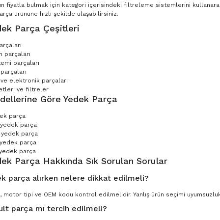
n fiyatla bulmak için kategori içerisindeki filtreleme sistemlerini kullana
ça ürününe hızlı şekilde ulaşabilirsiniz.
ek Parça Çeşitleri
arçaları
 parçaları
temi parçaları
parçaları
 ve elektronik parçaları
leri ve filtreler
dellerine Göre Yedek Parça
dek parça
 yedek parça
 yedek parça
 yedek parça
yedek parça
dek Parça Hakkında Sık Sorulan Sorular
k parça alırken nelere dikkat edilmeli?
, motor tipi ve OEM kodu kontrol edilmelidir. Yanlış ürün seçimi uyumsuzluk 
ult parça mı tercih edilmeli?