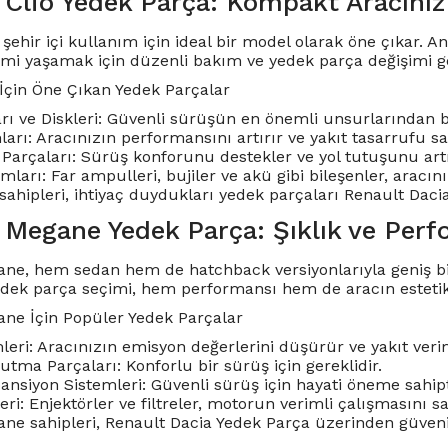
 Clio Yedek Parça: Kompakt Aracınız
 şehir içi kullanım için ideal bir model olarak öne çıkar.
mi yaşamak için düzenli bakım ve yedek parça değişimi ge
 İçin Öne Çıkan Yedek Parçalar
rı ve Diskleri: Güvenli sürüşün en önemli unsurlarından bi
rı: Aracınızın performansını artırır ve yakıt tasarrufu sa
Parçaları: Sürüş konforunu destekler ve yol tutuşunu artı
mları: Far ampulleri, bujiler ve akü gibi bileşenler, aracın
sahipleri, ihtiyaç duydukları yedek parçaları Renault Daci
 Megane Yedek Parça: Şıklık ve Perf
ne, hem sedan hem de hatchback versiyonlarıyla geniş bir 
edek parça seçimi, hem performansı hem de aracın este
ne İçin Popüler Yedek Parçalar
eri: Aracınızın emisyon değerlerini düşürür ve yakıt verimli
tma Parçaları: Konforlu bir sürüş için gereklidir.
ansiyon Sistemleri: Güvenli sürüş için hayati öneme sahipt
eri: Enjektörler ve filtreler, motorun verimli çalışmasını sa
e sahipleri, Renault Dacia Yedek Parça üzerinden güvenilir