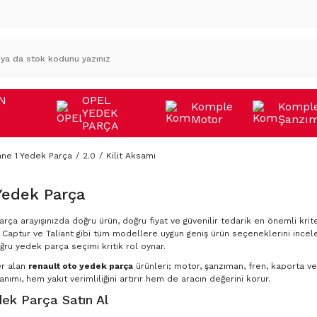
N
OPEL
Komple
Kompl
YEDEK
Motor
Şanzı
A
PARÇA
ne 1 Yedek Parça
2.0
Kilit Aksamı
Yedek Parça
rça arayışınızda doğru ürün, doğru fiyat ve güvenilir tedarik en önemli krite
Captur ve Taliant gibi tüm modellere uygun geniş ürün seçeneklerini incele
ğru yedek parça seçimi kritik rol oynar.
er alan
renault oto yedek parça
ürünleri; motor, şanzıman, fren, kaporta ve 
nımı, hem yakıt verimliliğini artırır hem de aracın değerini korur.
ek Parça Satın Al