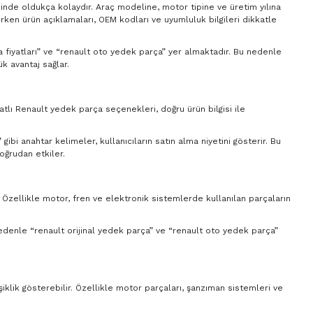
sinde oldukça kolaydır. Araç modeline, motor tipine ve üretim yılına
ırken ürün açıklamaları, OEM kodları ve uyumluluk bilgileri dikkatle
ça fiyatları” ve “renault oto yedek parça” yer almaktadır. Bu nedenle
k avantaj sağlar.
yatlı Renault yedek parça seçenekleri, doğru ürün bilgisi ile
ibi anahtar kelimeler, kullanıcıların satın alma niyetini gösterir. Bu
oğrudan etkiler.
. Özellikle motor, fren ve elektronik sistemlerde kullanılan parçaların
 nedenle “renault orijinal yedek parça” ve “renault oto yedek parça”
şiklik gösterebilir. Özellikle motor parçaları, şanzıman sistemleri ve