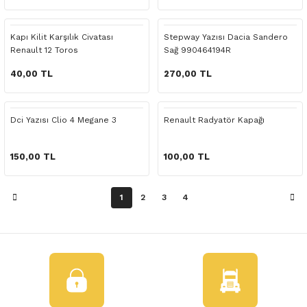
 Yedek Parça
Kapı Kilit Karşılık Civatası
Stepway Yazısı Dacia Sandero
dek Parça
Renault 12 Toros
Sağ 990464194R
e Yedek Parça
40,00 TL
270,00 TL
 Yedek Parça
Dci Yazısı Clio 4 Megane 3
Renault Radyatör Kapağı
r Yedek Parça
150,00 TL
100,00 TL
1
2
3
4