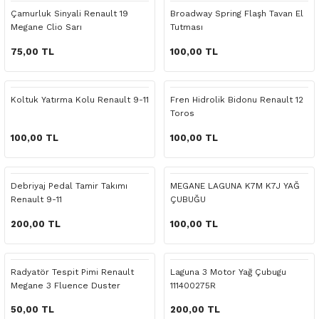
 Yedek Parça
Scenic
Symbol
Çamurluk Sinyali Renault 19
Broadway Spring Flaşh Tavan El
Megane Clio Sarı
Tutması
 Yedek Parça
Symbol
Talisman
75,00 TL
100,00 TL
ss Combi Yedek Parça
Talisman
Trafic
Koltuk Yatırma Kolu Renault 9-11
Fren Hidrolik Bidonu Renault 12
Toros
o Yedek Parça
Trafic
100,00 TL
100,00 TL
 Yedek Parça
Debriyaj Pedal Tamir Takımı
MEGANE LAGUNA K7M K7J YAĞ
r Yedek Parça
Renault 9-11
ÇUBUĞU
t Yedek Parça
200,00 TL
100,00 TL
ss Yedek Parça
Radyatör Tespit Pimi Renault
Laguna 3 Motor Yağ Çubugu
Megane 3 Fluence Duster
111400275R
 Yedek Parça
50,00 TL
200,00 TL