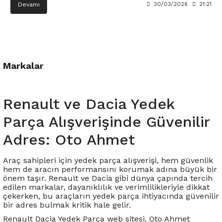
Devamı
30/03/2026
21:21
 Yedek Parça
Scenic
Symbol
 Yedek Parça
Symbol
Talisman
ss Combi Yedek Parça
Talisman
Trafic
Markalar
o Yedek Parça
Trafic
Renault ve Dacia Yedek
 Yedek Parça
Parça Alışverişinde Güvenilir
r Yedek Parça
Adres: Oto Ahmet
t Yedek Parça
Araç sahipleri için yedek parça alışverişi, hem güvenlik
hem de aracın performansını korumak adına büyük bir
önem taşır. Renault ve Dacia gibi dünya çapında tercih
ss Yedek Parça
edilen markalar, dayanıklılık ve verimlilikleriyle dikkat
çekerken, bu araçların yedek parça ihtiyacında güvenilir
 Yedek Parça
bir adres bulmak kritik hale gelir.
Renault Dacia Yedek Parça web sitesi, Oto Ahmet