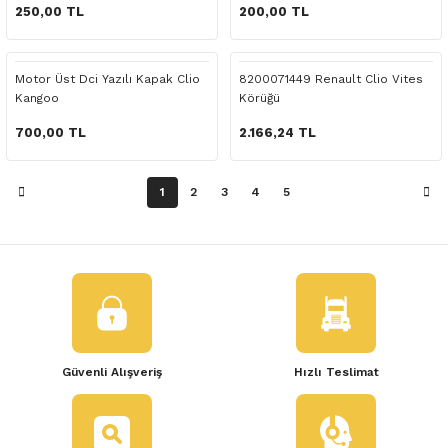
 Yedek Parça
250,00 TL
200,00 TL
dek Parça
Motor Üst Dci Yazılı Kapak Clio
8200071449 Renault Clio Vites
Kangoo
Körüğü
e Yedek Parça
700,00 TL
2.166,24 TL
 Yedek Parça
1
2
3
4
5
r Yedek Parça
Güvenli Alışveriş
Hızlı Teslimat