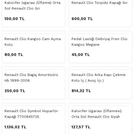
Kalorifer Izgarası (Üfleme) Orta
Renault Clio Torpido Kapağı Gri
o Yedek Parça
Yedek Parça
Fren Sistemi
İç Trim
İç Trim
İç Trim
İç Trim
İç Trim
Isıtma Soğutma
Latitude
Latitude
Sol Renault Clio Gri
100,00 TL
600,00 TL
a Yedek Parça
ektrikli Yedek Parça
İç Trim
Isıtma Soğutma
Isıtma Soğutma
Isıtma Soğutma
Isıtma Soğutma
Isıtma Soğutma
Kaporta
Master
Megane
c Yedek Parça
Isıtma Soğutma
Kaporta
Kaporta
Kaporta
Kaporta
Kaporta
Motor Aksamı
Megane
Modus
Renault Clio Kangoo Cam Açma
Pedal Lastiği Debriyaj Fren Clio
Kolu
Kangoo Megane
ne Yedek Parça
Kaporta
Motor Aksamı
Motor Aksamı
Kilit Aksamı
Kilit Aksamı
Kilit Aksamı
Ön Takım Süspansiyon
Modus
RENAULT 11 BAKIM SETİ
80,00 TL
45,00 TL
ce Yedek Parça
Kilit Aksamı
Ön Takım Süspansiyon
Ön Takım Süspansiyon
Motor Aksamı
Motor Aksamı
Motor Aksamı
Yakıt Aksamı
Renault 11
RENAULT 12 BAKIM SETİ
Renault Clio Bagaj Amortisörü
Renault Clio Arka Kapı Çekme
l Yedek Parça
Motor Aksamı
Yakıt Aksamı
Yakıt Aksamı
Ön Takım Süspansiyon
Ön Takım Süspansiyon
Ön Takım Süspansiyon
Renault 12
RENAULT 19 BAKIM SETİ
Hb 1999-2006
Kolu İç ( Avuç İçi )
250,00 TL
814,32 TL
man Yedek Parça
Ön Takım Süspansiyon
Yakıt Aksamı
Yakıt Aksamı
Yakıt Aksamı
Renault 19
RENAULT 21 BAKIM SETİ
de Yedek Parça
Yakıt Aksamı
Renault 21
RENAULT 9 BROADWAY YAĞ BAKIM SET
Renault Clio Symbol Hoparlör
Kalorifer Izgarası (Üflemesi)
Kapağı 7700845725
Orta Sol Renault Clio Siyah
l Yedek Parça
Renault 9
Scenic
1.136,02 TL
127,57 TL