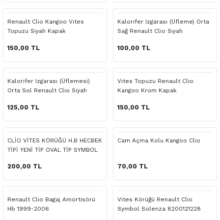
 Yedek Parça
Scenic
Symbol
Renault Clio Kangoo Vites
Kalorifer Izgarası (Üfleme) Orta
Topuzu Siyah Kapak
Sağ Renault Clio Siyah
 Yedek Parça
Symbol
Talisman
150,00 TL
100,00 TL
ss Combi Yedek Parça
Talisman
Trafic
o Yedek Parça
Trafic
Kalorifer Izgarası (Üflemesi)
Vites Topuzu Renault Clio
Orta Sol Renault Clio Siyah
Kangoo Krom Kapak
 Yedek Parça
125,00 TL
150,00 TL
r Yedek Parça
CLİO VİTES KÖRÜĞÜ H.B HECBEK
Cam Açma Kolu Kangoo Clio
TİPİ YENİ TİP OVAL TİP SYMBOL
t Yedek Parça
2006 2012 ARASI
200,00 TL
70,00 TL
ss Yedek Parça
Renault Clio Bagaj Amortisörü
Vites Körüğü Renault Clio
 Yedek Parça
Hb 1999-2006
Symbol Solenza 8200121228