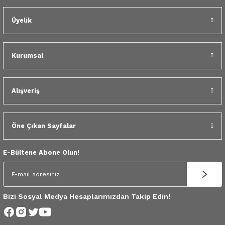
 Yedek Parça
Üyelik
dek Parça
e Yedek Parça
Kurumsal
 Yedek Parça
Alışveriş
r Yedek Parça
Öne Çıkan Sayfalar
E-Bültene Abone Olun!
Bizi Sosyal Medya Hesaplarımızdan Takip Edin!