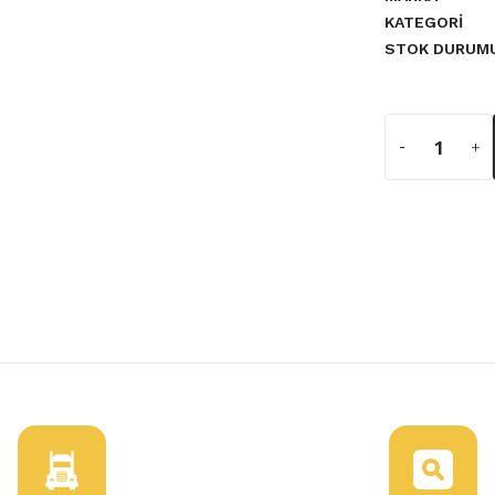
KATEGORI
STOK DURUM
a yetersiz gördüğünüz noktaları