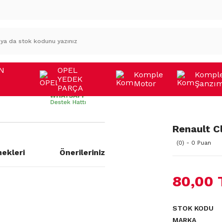
N
OPEL
Komple
Kompl
YEDEK
Motor
Şanzı
A
PARÇA
u
Renault C
(0) - 0 Puan
ekleri
Önerileriniz
80,00 
STOK KODU
MARKA