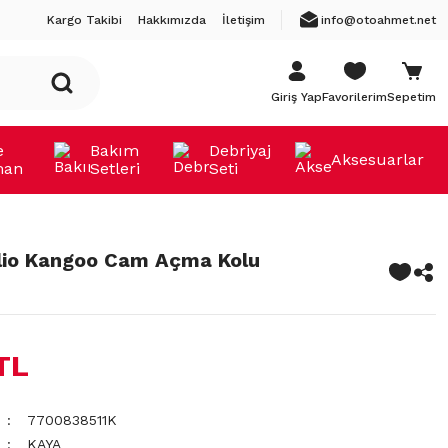
Kargo Takibi
Hakkımızda
İletişim
info@otoahmet.net
Giriş Yap
Favorilerim
Sepetim
e
Bakım
Debriyaj
Aksesuarlar
man
Setleri
Seti
lio Kangoo Cam Açma Kolu
TL
7700838511K
KAYA