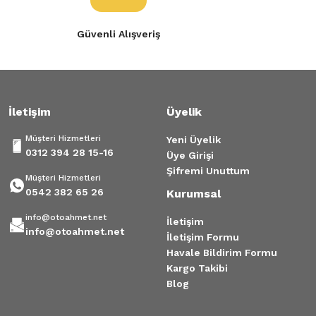
Cam Açma Kolu Kangoo Clio
Güvenli Alışveriş
70,00 TL
Gönder
İletişim
Üyelik
Müşteri Hizmetleri
Yeni Üyelik
0312 394 28 15-16
Üye Girişi
Şifremi Unuttum
Müşteri Hizmetleri
0542 382 65 26
Kurumsal
info@otoahmet.net
İletişim
info@otoahmet.net
İletişim Formu
Havale Bildirim Formu
Kargo Takibi
Blog