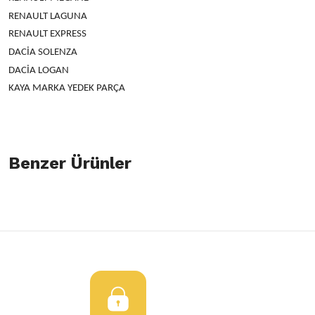
RENAULT LAGUNA
RENAULT EXPRESS
DACİA SOLENZA
DACİA LOGAN
KAYA MARKA YEDEK PARÇA
Bu ürünün fiyat bilgisi, resim, ürün açıklamalarında ve diğer konulard
öneri formunu kullanarak tarafımıza iletebilirsiniz.
Benzer Ürünler
Bu ürüne ilk yorumu siz yapın!
Görüş ve önerileriniz için teşekkür ederiz.
Yorum Yaz
Ürün resmi kalitesiz, bozuk veya görüntülenemiyor.
Cam Açma Kolu Kangoo Clio
Cam Açma Kolu Kangoo Clio
Ürün açıklamasında eksik bilgiler bulunuyor.
Ürün bilgilerinde hatalar bulunuyor.
70,00 TL
70,00 TL
Ürün fiyatı diğer sitelerden daha pahalı.
Bu ürüne benzer farklı alternatifler olmalı.