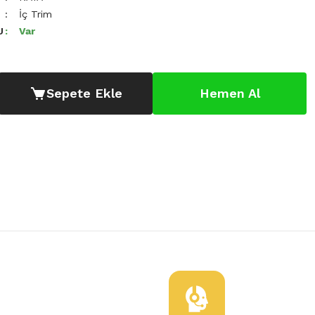
İç Trim
U
Var
Sepete Ekle
Hemen Al