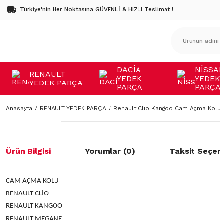
Türkiye'nin Her Noktasına GÜVENLİ & HIZLI Teslimat !
DACİA
NİSSA
RENAULT
YEDEK
YEDEK
YEDEK PARÇA
PARÇA
PARÇ
Anasayfa
RENAULT YEDEK PARÇA
Renault Clio Kangoo Cam Açma Kol
Ürün Bilgisi
Yorumlar (0)
Taksit Seçen
CAM AÇMA KOLU
RENAULT CLİO
RENAULT KANGOO
RENAULT MEGANE