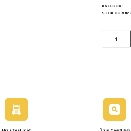
KATEGORI
STOK DURUM
a yetersiz gördüğünüz noktaları
apak
Vites Topuzu Kangoo Clio
Hızlı Teslimat
Ürün Çeşitliliği