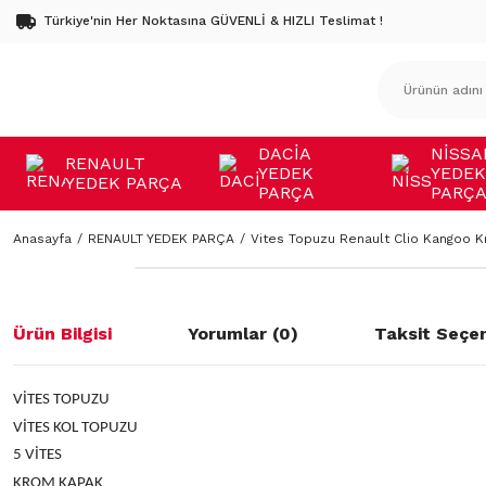
Türkiye'nin Her Noktasına GÜVENLİ & HIZLI Teslimat !
DACİA
NİSSA
RENAULT
YEDEK
YEDEK
YEDEK PARÇA
PARÇA
PARÇ
Anasayfa
RENAULT YEDEK PARÇA
Vites Topuzu Renault Clio Kangoo 
Ürün Bilgisi
Yorumlar (0)
Taksit Seçen
VİTES TOPUZU
VİTES KOL TOPUZU
5 VİTES
KROM KAPAK