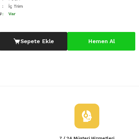
İç Trim
U
Var
Sepete Ekle
Hemen Al
7 / 24 Müşteri Hizmetleri