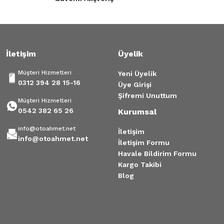
100,00 TL
100,00 TL
Gönder
Tükendi
İletişim
Üyelik
Renault Clio Kangoo Vites Topuzu Siyah Kapak
VİTES KOL T
Müşteri Hizmetleri
Yeni Üyelik
150,00 TL
3.869,18 TL
0312 394 28 15-16
Üye Girişi
Şifremi Unuttum
Müşteri Hizmetleri
0542 382 65 26
Kurumsal
info@otoahmet.net
İletişim
info@otoahmet.net
İletişim Formu
Havale Bildirim Formu
Kargo Takibi
Blog