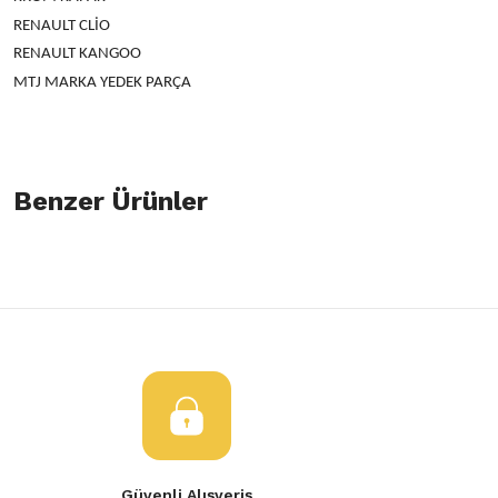
RENAULT CLİO
RENAULT KANGOO
MTJ MARKA YEDEK PARÇA
Bu ürünün fiyat bilgisi, resim, ürün açıklamalarında ve diğer konulard
öneri formunu kullanarak tarafımıza iletebilirsiniz.
Benzer Ürünler
Bu ürüne ilk yorumu siz yapın!
Görüş ve önerileriniz için teşekkür ederiz.
Yorum Yaz
Ürün resmi kalitesiz, bozuk veya görüntülenemiyor.
Renault Clio Vites Topuzu
Clio Kangoo Vites Topuzu Siyah K
Ürün açıklamasında eksik bilgiler bulunuyor.
Ürün bilgilerinde hatalar bulunuyor.
150,00 TL
150,00 TL
Ürün fiyatı diğer sitelerden daha pahalı.
Bu ürüne benzer farklı alternatifler olmalı.
Renault Clio Kangoo Vites Topuzu Siyah Kapak
Parlak Krom 
Güvenli Alışveriş