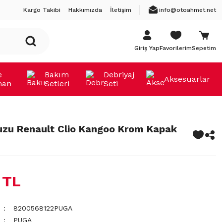
Kargo Takibi
Hakkımızda
İletişim
info@otoahmet.net
Giriş Yap
Favorilerim
Sepetim
e
Bakım
Debriyaj
Aksesuarlar
man
Setleri
Seti
uzu Renault Clio Kangoo Krom Kapak
 TL
8200568122PUGA
PUGA