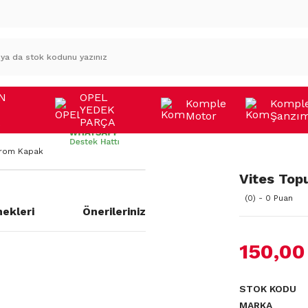
N
OPEL
Komple
Kompl
YEDEK
Motor
Şanzı
A
PARÇA
Krom Kapak
Vites Top
(0) - 0 Puan
ekleri
Önerileriniz
150,00
STOK KODU
MARKA