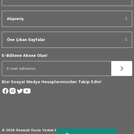
 Yedek Parça
dek Parça
Alışveriş
e Yedek Parça
Öne Çıkan Sayfalar
 Yedek Parça
E-Bültene Abone Olun!
r Yedek Parça
Bizi Sosyal Medya Hesaplarımızdan Takip Edin!
© 2026 Renault Dacia Yedek Parça.
Tüm Hakları Saklıdır.