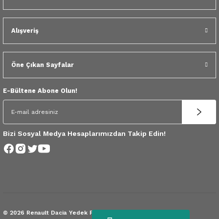
 Yedek Parça
dek Parça
Alışveriş
e Yedek Parça
Öne Çıkan Sayfalar
 Yedek Parça
E-Bültene Abone Olun!
r Yedek Parça
Bizi Sosyal Medya Hesaplarımızdan Takip Edin!
© 2026 Renault Dacia Yedek Parça.
Tüm Hakları Saklıdır.