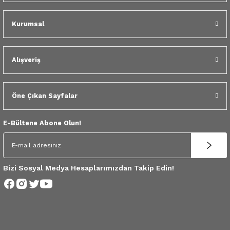
 Yedek Parça
Kurumsal
Tükendi
dek Parça
Kapı İç Açma Kolu Renault 9
e Yedek Parça
100,00 TL
Alışveriş
 Yedek Parça
Öne Çıkan Sayfalar
r Yedek Parça
E-Bültene Abone Olun!
Bizi Sosyal Medya Hesaplarımızdan Takip Edin!