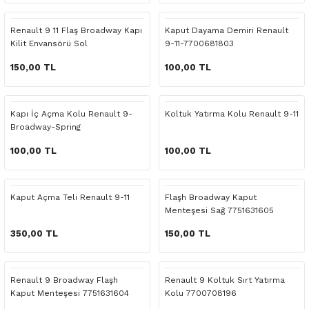
 Yedek Parça
Scenic
Symbol
Renault 9 11 Flaş Broadway Kapı
Kaput Dayama Demiri Renault
Kilit Envansörü Sol
9-11-7700681803
 Yedek Parça
Symbol
Talisman
150,00 TL
100,00 TL
ss Combi Yedek Parça
Talisman
Trafic
o Yedek Parça
Trafic
Kapı İç Açma Kolu Renault 9-
Koltuk Yatırma Kolu Renault 9-11
Broadway-Spring
 Yedek Parça
100,00 TL
100,00 TL
r Yedek Parça
Kaput Açma Teli Renault 9-11
Flaşh Broadway Kaput
Menteşesi Sağ 7751631605
t Yedek Parça
350,00 TL
150,00 TL
ss Yedek Parça
Renault 9 Broadway Flaşh
Renault 9 Koltuk Sırt Yatırma
 Yedek Parça
Kaput Menteşesi 7751631604
Kolu 7700708196