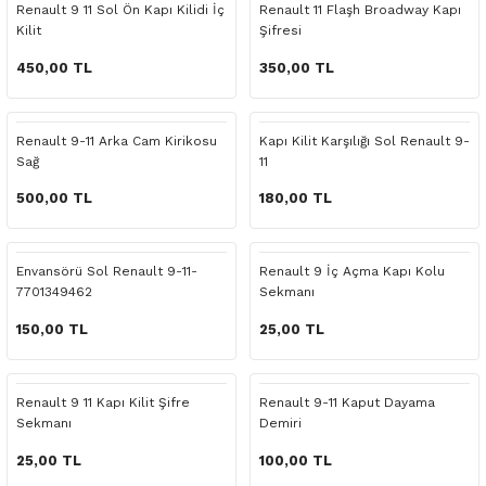
Renault 9 11 Sol Ön Kapı Kilidi İç
Renault 11 Flaşh Broadway Kapı
o Yedek Parça
Yedek Parça
Fren Sistemi
İç Trim
İç Trim
İç Trim
İç Trim
İç Trim
Isıtma Soğutma
Latitude
Latitude
Kilit
Şifresi
450,00 TL
350,00 TL
a Yedek Parça
ektrikli Yedek Parça
İç Trim
Isıtma Soğutma
Isıtma Soğutma
Isıtma Soğutma
Isıtma Soğutma
Isıtma Soğutma
Kaporta
Master
Megane
c Yedek Parça
Isıtma Soğutma
Kaporta
Kaporta
Kaporta
Kaporta
Kaporta
Motor Aksamı
Megane
Modus
Renault 9-11 Arka Cam Kirikosu
Kapı Kilit Karşılığı Sol Renault 9-
Sağ
11
ne Yedek Parça
Kaporta
Motor Aksamı
Motor Aksamı
Kilit Aksamı
Kilit Aksamı
Kilit Aksamı
Ön Takım Süspansiyon
Modus
RENAULT 11 BAKIM SETİ
500,00 TL
180,00 TL
ce Yedek Parça
Kilit Aksamı
Ön Takım Süspansiyon
Ön Takım Süspansiyon
Motor Aksamı
Motor Aksamı
Motor Aksamı
Yakıt Aksamı
Renault 11
RENAULT 12 BAKIM SETİ
Envansörü Sol Renault 9-11-
Renault 9 İç Açma Kapı Kolu
l Yedek Parça
Motor Aksamı
Yakıt Aksamı
Yakıt Aksamı
Ön Takım Süspansiyon
Ön Takım Süspansiyon
Ön Takım Süspansiyon
Renault 12
RENAULT 19 BAKIM SETİ
7701349462
Sekmanı
150,00 TL
25,00 TL
man Yedek Parça
Ön Takım Süspansiyon
Yakıt Aksamı
Yakıt Aksamı
Yakıt Aksamı
Renault 19
RENAULT 21 BAKIM SETİ
de Yedek Parça
Yakıt Aksamı
Renault 21
RENAULT 9 BROADWAY YAĞ BAKIM SET
Renault 9 11 Kapı Kilit Şifre
Renault 9-11 Kaput Dayama
Sekmanı
Demiri
l Yedek Parça
Renault 9
Scenic
25,00 TL
100,00 TL