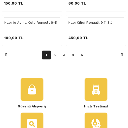
 Yedek Parça
150,00 TL
60,00 TL
dek Parça
Kapı İç Açma Kolu Renault 9-11
Kapı Kilidi Renault 9 11 3lü
e Yedek Parça
100,00 TL
450,00 TL
 Yedek Parça
1
2
3
4
5
r Yedek Parça
Güvenli Alışveriş
Hızlı Teslimat