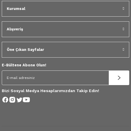
 Yedek Parça
Kurumsal
dek Parça
Alışveriş
e Yedek Parça
 Yedek Parça
Öne Çıkan Sayfalar
r Yedek Parça
E-Bültene Abone Olun!
Bizi Sosyal Medya Hesaplarımızdan Takip Edin!