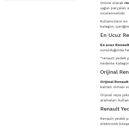
Online olarak
re
uygun parçaları s
incelenmelidir.
Kullanıcıların e
kategori içeriğin
En Ucuz Re
En ucuz Renault
sunulduğunda he
“renault yedek pa
nedenle kategori
Orijinal Re
Orijinal Renaul
kaliteli olması s
Orijinal veya yü
aramaları, kullan
Renault Yed
Renault yedek par
elektronik bileşe