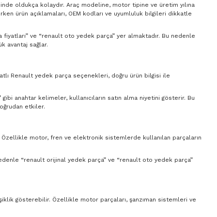
sinde oldukça kolaydır. Araç modeline, motor tipine ve üretim yılına
ırken ürün açıklamaları, OEM kodları ve uyumluluk bilgileri dikkatle
ça fiyatları” ve “renault oto yedek parça” yer almaktadır. Bu nedenle
k avantaj sağlar.
yatlı Renault yedek parça seçenekleri, doğru ürün bilgisi ile
ibi anahtar kelimeler, kullanıcıların satın alma niyetini gösterir. Bu
oğrudan etkiler.
. Özellikle motor, fren ve elektronik sistemlerde kullanılan parçaların
 nedenle “renault orijinal yedek parça” ve “renault oto yedek parça”
şiklik gösterebilir. Özellikle motor parçaları, şanzıman sistemleri ve