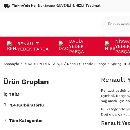
Türkiye'nin Her Noktasına GÜVENLİ & HIZLI Teslimat !
DACİA
NİSSA
RENAULT
YEDEK
YEDEK
YEDEK PARÇA
PARÇA
PARÇ
Anasayfa
RENAULT YEDEK PARÇA
Renault 9 Yedek Parça
Spring 91-
Renault 
Ürün Grupları
Renault yedek pa
İÇ TRIM
Symbol, Kangoo, 
sağlamak için do
1.4 Karbüratörlü
Bu kategoride y
Doğru parça kulla
Tüm Kategoriler
Renault Yed