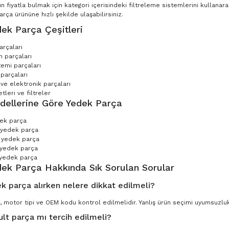
n fiyatla bulmak için kategori içerisindeki filtreleme sistemlerini kullana
ça ürününe hızlı şekilde ulaşabilirsiniz.
ek Parça Çeşitleri
arçaları
 parçaları
temi parçaları
parçaları
 ve elektronik parçaları
leri ve filtreler
dellerine Göre Yedek Parça
dek parça
 yedek parça
 yedek parça
 yedek parça
yedek parça
dek Parça Hakkında Sık Sorulan Sorular
k parça alırken nelere dikkat edilmeli?
, motor tipi ve OEM kodu kontrol edilmelidir. Yanlış ürün seçimi uyumsuzluk 
ult parça mı tercih edilmeli?