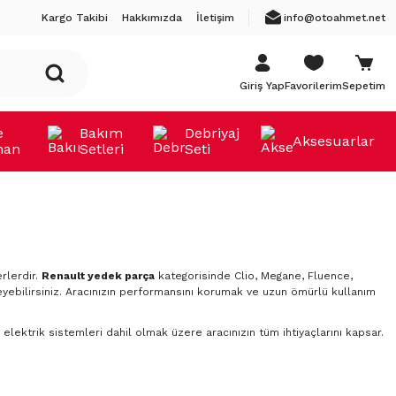
Kargo Takibi
Hakkımızda
İletişim
info@otoahmet.net
Giriş Yap
Favorilerim
Sepetim
e
Bakım
Debriyaj
Aksesuarlar
man
Setleri
Seti
rlerdir.
Renault yedek parça
kategorisinde Clio, Megane, Fluence,
yebilirsiniz. Aracınızın performansını korumak ve uzun ömürlü kullanım
elektrik sistemleri dahil olmak üzere aracınızın tüm ihtiyaçlarını kapsar.