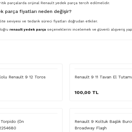
ritik parçalarda orijinal Renault yedek parça tercih edilmelidir.
k parça fiyatları neden değişir?
ite seviyesi ve tedarik süreci fiyatları doğrudan etkiler.
 doğru
renault yedek parça
seçeneklerini incelemek ve güvenli alışveriş yapm
lu Renault 9 12 Toros
Renault 9 11 Tavan El Tutama
100,00 TL
 Torpido (Ön
Renault 9 Koltuk Başlık Bur
2254680
Broadway Flaşh