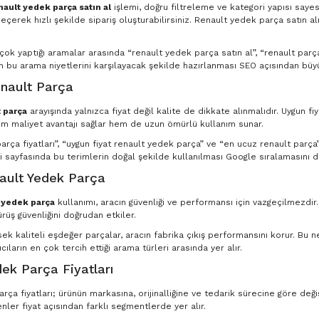
nault yedek parça satın al
işlemi, doğru filtreleme ve kategori yapısı saye
eçerek hızlı şekilde sipariş oluşturabilirsiniz. Renault yedek parça satın al
n çok yaptığı aramalar arasında “renault yedek parça satın al”, “renault par
in bu arama niyetlerini karşılayacak şekilde hazırlanması SEO açısından büyü
nault Parça
 parça
arayışında yalnızca fiyat değil kalite de dikkate alınmalıdır. Uygun fi
m maliyet avantajı sağlar hem de uzun ömürlü kullanım sunar.
rça fiyatları”, “uygun fiyat renault yedek parça” ve “en ucuz renault parça” g
 sayfasında bu terimlerin doğal şekilde kullanılması Google sıralamasını d
nault Yedek Parça
t yedek parça
kullanımı, aracın güvenliği ve performansı için vazgeçilmezdir
ürüş güvenliğini doğrudan etkiler.
ksek kaliteli eşdeğer parçalar, aracın fabrika çıkış performansını korur. Bu
ıcıların en çok tercih ettiği arama türleri arasında yer alır.
ek Parça Fiyatları
ça fiyatları; ürünün markasına, orijinalliğine ve tedarik sürecine göre deği
nler fiyat açısından farklı segmentlerde yer alır.