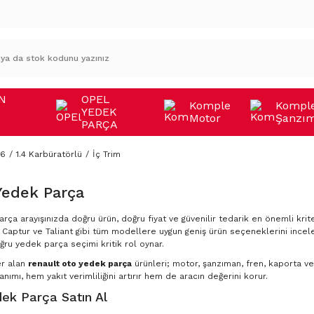
N
OPEL
Komple
Kompl
YEDEK
Motor
Şanzı
A
PARÇA
96
1.4 Karbüratörlü
İç Trim
Yedek Parça
rça arayışınızda doğru ürün, doğru fiyat ve güvenilir tedarik en önemli krite
Captur ve Taliant gibi tüm modellere uygun geniş ürün seçeneklerini incele
ğru yedek parça seçimi kritik rol oynar.
er alan
renault oto yedek parça
ürünleri; motor, şanzıman, fren, kaporta ve 
nımı, hem yakıt verimliliğini artırır hem de aracın değerini korur.
ek Parça Satın Al