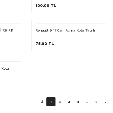
100,00 TL
 R9 R11
Renault 9 11 Cam Açma Kolu Tırtırlı
75,00 TL
a Kolu
1
2
3
4
..
9