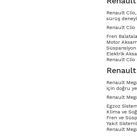
Renault
Renault Clio,
sürüş deneyi
Renault Clio
Fren Balatala
Motor Aksamla
Süspansiyon 
Elektrik Aksa
Renault Clio 
Renault
Renault Mega
için doğru y
Renault Mega
Egzoz Sisteml
Klima ve Soğu
Fren ve Süsp
Yakıt Sisteml
Renault Megan