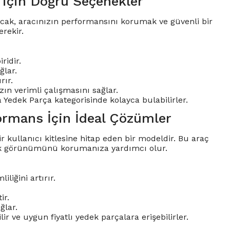
 için Doğru Seçenekler
 Ancak, aracınızın performansını korumak ve güvenli bir
rekir.
ridir.
ğlar.
rır.
ızın verimli çalışmasını sağlar.
a Yedek Parça kategorisinde kolayca bulabilirler.
ormans İçin İdeal Çözümler
kullanıcı kitlesine hitap eden bir modeldir. Bu araç
tik görünümünü korumanıza yardımcı olur.
liğini artırır.
ir.
ğlar.
 ve uygun fiyatlı yedek parçalara erişebilirler.