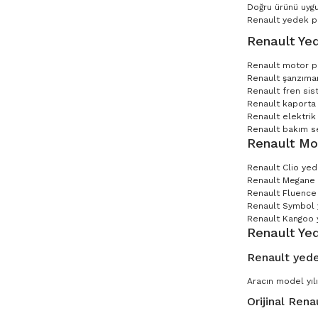
Doğru ürünü uygu
Renault yedek par
Renault Yed
Renault motor p
Renault şanzıman
Renault fren sis
Renault kaporta 
Renault elektrik
Renault bakım set
Renault Mo
Renault Clio ye
Renault Megane
Renault Fluence
Renault Symbol
Renault Kangoo 
Renault Ye
Renault yede
Aracın model yılı
Orijinal Rena