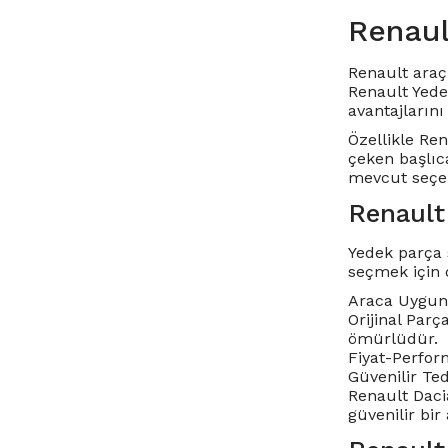
Renaul
Renault araç 
Renault Yede
avantajlarını 
Özellikle
Ren
çeken başlıc
mevcut seçen
Renault
Yedek parça 
seçmek için 
Araca Uygunl
Orijinal Parç
ömürlüdür.
Fiyat-Perform
Güvenilir Te
Renault Dacia
güvenilir bir