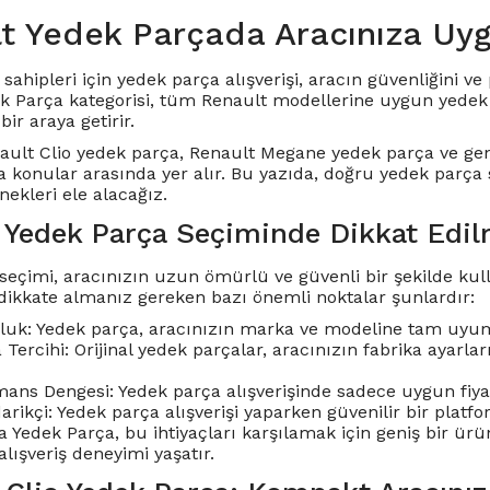
t Yedek Parçada Aracınıza Uy
sahipleri için yedek parça alışverişi, aracın güvenliğini 
k Parça kategorisi, tüm Renault modellerine uygun yedek p
bir araya getirir.
ault Clio yedek parça
,
Renault Megane yedek parça
ve gen
a konular arasında yer alır. Bu yazıda, doğru yedek parça
ekleri ele alacağız.
 Yedek Parça Seçiminde Dikkat Edil
seçimi, aracınızın uzun ömürlü ve güvenli bir şekilde kulla
dikkate almanız gereken bazı önemli noktalar şunlardır:
uk: Yedek parça, aracınızın marka ve modeline tam uyum
a Tercihi: Orijinal yedek parçalar, aracınızın fabrika ayar
ans Dengesi: Yedek parça alışverişinde sadece uygun fiyat 
darikçi: Yedek parça alışverişi yaparken güvenilir bir pla
 Yedek Parça, bu ihtiyaçları karşılamak için geniş bir ürün
 alışveriş deneyimi yaşatır.