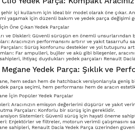
 Clio Yedek Parça: Kompakt Aracınız
 şehir içi kullanım için ideal bir model olarak öne çıkar.
mi yaşamak için düzenli bakım ve yedek parça değişimi ge
 İçin Öne Çıkan Yedek Parçalar
rı ve Diskleri: Güvenli sürüşün en önemli unsurlarından bi
rı: Aracınızın performansını artırır ve yakıt tasarrufu sa
Parçaları: Sürüş konforunu destekler ve yol tutuşunu artı
mları: Far ampulleri, bujiler ve akü gibi bileşenler, aracın
sahipleri, ihtiyaç duydukları yedek parçaları Renault Daci
 Megane Yedek Parça: Şıklık ve Perf
ne, hem sedan hem de hatchback versiyonlarıyla geniş bir 
edek parça seçimi, hem performansı hem de aracın este
ne İçin Popüler Yedek Parçalar
eri: Aracınızın emisyon değerlerini düşürür ve yakıt verimli
tma Parçaları: Konforlu bir sürüş için gereklidir.
ansiyon Sistemleri: Güvenli sürüş için hayati öneme sahipt
eri: Enjektörler ve filtreler, motorun verimli çalışmasını sa
e sahipleri, Renault Dacia Yedek Parça üzerinden güvenilir