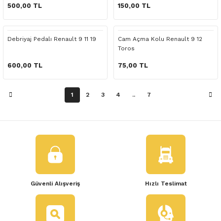
 Yedek Parça
500,00 TL
150,00 TL
dek Parça
Debriyaj Pedalı Renault 9 11 19
Cam Açma Kolu Renault 9 12
Toros
e Yedek Parça
600,00 TL
75,00 TL
 Yedek Parça
1
2
3
4
..
7
r Yedek Parça
Güvenli Alışveriş
Hızlı Teslimat