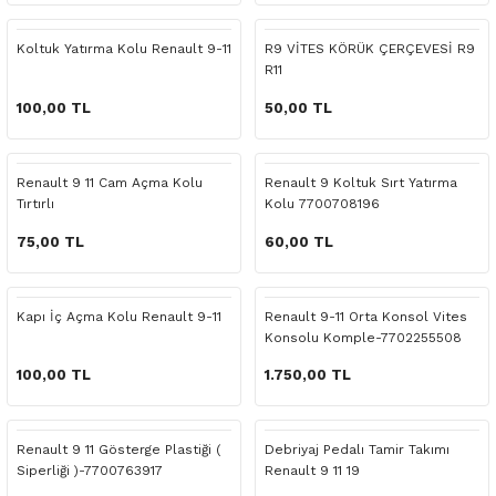
 Yedek Parça
Scenic
Symbol
Koltuk Yatırma Kolu Renault 9-11
R9 VİTES KÖRÜK ÇERÇEVESİ R9
R11
 Yedek Parça
Symbol
Talisman
100,00 TL
50,00 TL
ss Combi Yedek Parça
Talisman
Trafic
o Yedek Parça
Trafic
Renault 9 11 Cam Açma Kolu
Renault 9 Koltuk Sırt Yatırma
Tırtırlı
Kolu 7700708196
 Yedek Parça
75,00 TL
60,00 TL
r Yedek Parça
Kapı İç Açma Kolu Renault 9-11
Renault 9-11 Orta Konsol Vites
Konsolu Komple-7702255508
t Yedek Parça
100,00 TL
1.750,00 TL
ss Yedek Parça
Renault 9 11 Gösterge Plastiği (
Debriyaj Pedalı Tamir Takımı
 Yedek Parça
Siperliği )-7700763917
Renault 9 11 19