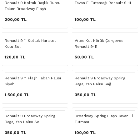
Renault 9 Koltuk Başlık Burcu
Tavan El Tutamağı Renault 9-11
o Yedek Parça
Yedek Parça
Fren Sistemi
İç Trim
İç Trim
İç Trim
İç Trim
İç Trim
Isıtma Soğutma
Latitude
Latitude
Takım Broadway Flaşh
200,00 TL
100,00 TL
a Yedek Parça
ektrikli Yedek Parça
İç Trim
Isıtma Soğutma
Isıtma Soğutma
Isıtma Soğutma
Isıtma Soğutma
Isıtma Soğutma
Kaporta
Master
Megane
c Yedek Parça
Isıtma Soğutma
Kaporta
Kaporta
Kaporta
Kaporta
Kaporta
Motor Aksamı
Megane
Modus
Renault 9 11 Koltuk Haraket
Vites Kol Körük Çerçevesi
Kolu Sol
Renault 9-11
ne Yedek Parça
Kaporta
Motor Aksamı
Motor Aksamı
Kilit Aksamı
Kilit Aksamı
Kilit Aksamı
Ön Takım Süspansiyon
Modus
RENAULT 11 BAKIM SETİ
120,00 TL
50,00 TL
ce Yedek Parça
Kilit Aksamı
Ön Takım Süspansiyon
Ön Takım Süspansiyon
Motor Aksamı
Motor Aksamı
Motor Aksamı
Yakıt Aksamı
Renault 11
RENAULT 12 BAKIM SETİ
Renault 9 11 Flaşh Taban Halısı
Renault 9 Broadway Spring
l Yedek Parça
Motor Aksamı
Yakıt Aksamı
Yakıt Aksamı
Ön Takım Süspansiyon
Ön Takım Süspansiyon
Ön Takım Süspansiyon
Renault 12
RENAULT 19 BAKIM SETİ
Siyah
Bagaj Yan Halısı Sağ
1.500,00 TL
350,00 TL
man Yedek Parça
Ön Takım Süspansiyon
Yakıt Aksamı
Yakıt Aksamı
Yakıt Aksamı
Renault 19
RENAULT 21 BAKIM SETİ
de Yedek Parça
Yakıt Aksamı
Renault 21
RENAULT 9 BROADWAY YAĞ BAKIM SET
Renault 9 Broadway Spring
Broadway Spring Flaşh Tavan El
Bagaj Yan Halısı Sol
Tutması
l Yedek Parça
Renault 9
Scenic
350,00 TL
100,00 TL