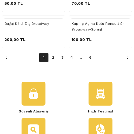
 Yedek Parça
50,00 TL
70,00 TL
dek Parça
Bagaj Kilidi Dış Broadway
Kapı İç Açma Kolu Renault 9-
Broadway-Spring
e Yedek Parça
200,00 TL
100,00 TL
 Yedek Parça
1
2
3
4
..
6
r Yedek Parça
Güvenli Alışveriş
Hızlı Teslimat