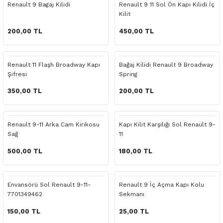
Renault 9 Bagaj Kilidi
Renault 9 11 Sol Ön Kapı Kilidi İç
o Yedek Parça
Yedek Parça
Fren Sistemi
İç Trim
İç Trim
İç Trim
İç Trim
İç Trim
Isıtma Soğutma
Latitude
Latitude
Kilit
200,00 TL
450,00 TL
a Yedek Parça
ektrikli Yedek Parça
İç Trim
Isıtma Soğutma
Isıtma Soğutma
Isıtma Soğutma
Isıtma Soğutma
Isıtma Soğutma
Kaporta
Master
Megane
c Yedek Parça
Isıtma Soğutma
Kaporta
Kaporta
Kaporta
Kaporta
Kaporta
Motor Aksamı
Megane
Modus
Renault 11 Flaşh Broadway Kapı
Bağaj Kilidi Renault 9 Broadway
Şifresi
Spring
ne Yedek Parça
Kaporta
Motor Aksamı
Motor Aksamı
Kilit Aksamı
Kilit Aksamı
Kilit Aksamı
Ön Takım Süspansiyon
Modus
RENAULT 11 BAKIM SETİ
350,00 TL
200,00 TL
ce Yedek Parça
Kilit Aksamı
Ön Takım Süspansiyon
Ön Takım Süspansiyon
Motor Aksamı
Motor Aksamı
Motor Aksamı
Yakıt Aksamı
Renault 11
RENAULT 12 BAKIM SETİ
Renault 9-11 Arka Cam Kirikosu
Kapı Kilit Karşılığı Sol Renault 9-
l Yedek Parça
Motor Aksamı
Yakıt Aksamı
Yakıt Aksamı
Ön Takım Süspansiyon
Ön Takım Süspansiyon
Ön Takım Süspansiyon
Renault 12
RENAULT 19 BAKIM SETİ
Sağ
11
500,00 TL
180,00 TL
man Yedek Parça
Ön Takım Süspansiyon
Yakıt Aksamı
Yakıt Aksamı
Yakıt Aksamı
Renault 19
RENAULT 21 BAKIM SETİ
de Yedek Parça
Yakıt Aksamı
Renault 21
RENAULT 9 BROADWAY YAĞ BAKIM SET
Envansörü Sol Renault 9-11-
Renault 9 İç Açma Kapı Kolu
7701349462
Sekmanı
l Yedek Parça
Renault 9
Scenic
150,00 TL
25,00 TL