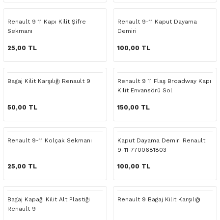
 Yedek Parça
Scenic
Symbol
Renault 9 11 Kapı Kilit Şifre
Renault 9-11 Kaput Dayama
Sekmanı
Demiri
 Yedek Parça
Symbol
Talisman
25,00 TL
100,00 TL
ss Combi Yedek Parça
Talisman
Trafic
o Yedek Parça
Trafic
Bagaj Kilit Karşılığı Renault 9
Renault 9 11 Flaş Broadway Kapı
Kilit Envansörü Sol
 Yedek Parça
50,00 TL
150,00 TL
r Yedek Parça
Renault 9-11 Kolçak Sekmanı
Kaput Dayama Demiri Renault
9-11-7700681803
t Yedek Parça
25,00 TL
100,00 TL
ss Yedek Parça
Bagaj Kapağı Kilit Alt Plastiği
Renault 9 Bagaj Kilit Karşılığı
 Yedek Parça
Renault 9