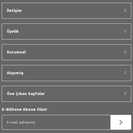
 Yedek Parça
İletişim
dek Parça
Üyelik
e Yedek Parça
 Yedek Parça
Kurumsal
r Yedek Parça
Alışveriş
Öne Çıkan Sayfalar
E-Bültene Abone Olun!