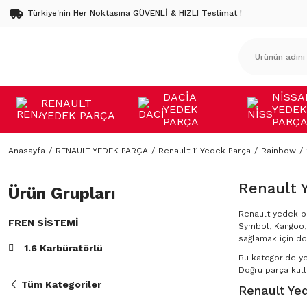
Türkiye'nin Her Noktasına GÜVENLİ & HIZLI Teslimat !
DACİA
NİSSA
RENAULT
YEDEK
YEDEK
YEDEK PARÇA
PARÇA
PARÇ
Anasayfa
RENAULT YEDEK PARÇA
Renault 11 Yedek Parça
Rainbow
Renault 
Ürün Grupları
Renault yedek pa
FREN SISTEMI
Symbol, Kangoo, 
sağlamak için do
1.6 Karbüratörlü
Bu kategoride y
Doğru parça kulla
Tüm Kategoriler
Renault Yed