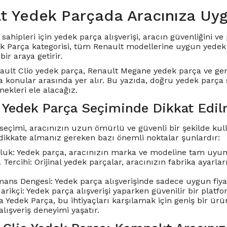
t Yedek Parçada Aracınıza Uy
sahipleri için yedek parça alışverişi, aracın güvenliğini 
k Parça kategorisi, tüm Renault modellerine uygun yedek p
bir araya getirir.
ault Clio yedek parça
,
Renault Megane yedek parça
ve gen
a konular arasında yer alır. Bu yazıda, doğru yedek parça
ekleri ele alacağız.
 Yedek Parça Seçiminde Dikkat Edil
seçimi, aracınızın uzun ömürlü ve güvenli bir şekilde kulla
dikkate almanız gereken bazı önemli noktalar şunlardır:
uk: Yedek parça, aracınızın marka ve modeline tam uyum
a Tercihi: Orijinal yedek parçalar, aracınızın fabrika ayar
ans Dengesi: Yedek parça alışverişinde sadece uygun fiyat 
darikçi: Yedek parça alışverişi yaparken güvenilir bir pla
 Yedek Parça, bu ihtiyaçları karşılamak için geniş bir ürün
 alışveriş deneyimi yaşatır.