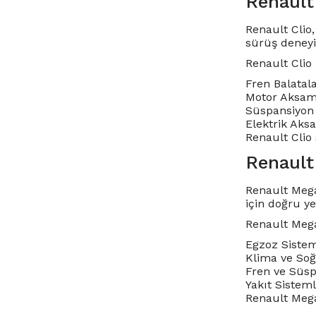
Renault
Renault Clio,
sürüş deneyi
Renault Clio
Fren Balatala
Motor Aksamla
Süspansiyon 
Elektrik Aksa
Renault Clio 
Renault
Renault Mega
için doğru y
Renault Mega
Egzoz Sisteml
Klima ve Soğu
Fren ve Süsp
Yakıt Sisteml
Renault Megan