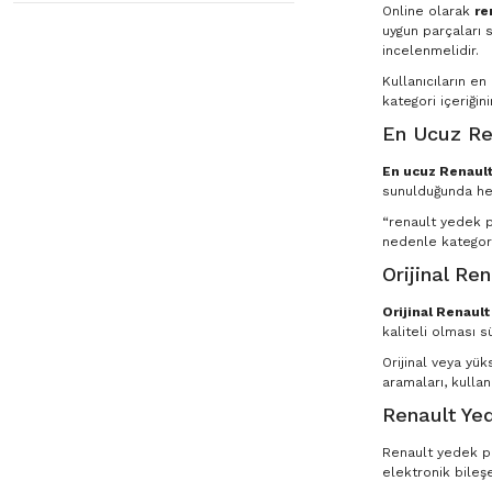
Online olarak
re
uygun parçaları s
incelenmelidir.
Kullanıcıların e
kategori içeriğin
En Ucuz Re
En ucuz Renault
sunulduğunda he
“renault yedek pa
nedenle kategori
Orijinal Re
Orijinal Renaul
kaliteli olması s
Orijinal veya yü
aramaları, kullan
Renault Yed
Renault yedek par
elektronik bileşe