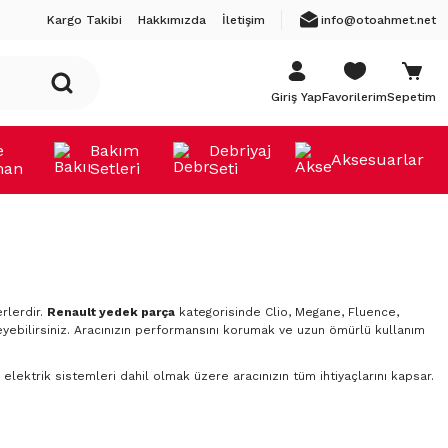
Kargo Takibi
Hakkımızda
İletişim
info@otoahmet.net
Giriş Yap
Favorilerim
Sepetim
e
Bakım
Debriyaj
Aksesuarlar
man
Setleri
Seti
rlerdir.
Renault yedek parça
kategorisinde Clio, Megane, Fluence,
yebilirsiniz. Aracınızın performansını korumak ve uzun ömürlü kullanım
elektrik sistemleri dahil olmak üzere aracınızın tüm ihtiyaçlarını kapsar.