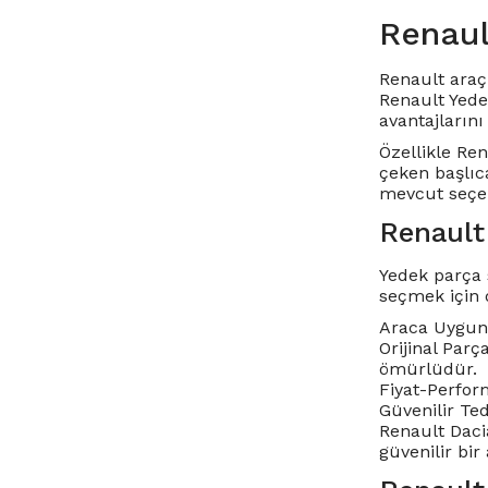
Renaul
Renault araç 
Renault Yede
avantajlarını 
Özellikle
Ren
çeken başlıc
mevcut seçen
Renault
Yedek parça 
seçmek için 
Araca Uygunl
Orijinal Parç
ömürlüdür.
Fiyat-Perform
Güvenilir Te
Renault Dacia
güvenilir bir