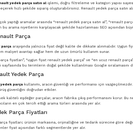
nault yedek parça satın al
işlemi, doğru filtreleme ve kategori yapısı saye
eçerek hızlı şekilde sipariş oluşturabilirsiniz. Renault yedek parça satın al
n çok yaptığı aramalar arasında “renault yedek parça satın al”, “renault par
in bu arama niyetlerini karşılayacak şekilde hazırlanması SEO açısından büyü
nault Parça
 parça
arayışında yalnızca fiyat değil kalite de dikkate alınmalıdır. Uygun fi
m maliyet avantajı sağlar hem de uzun ömürlü kullanım sunar.
rça fiyatları”, “uygun fiyat renault yedek parça” ve “en ucuz renault parça” g
 sayfasında bu terimlerin doğal şekilde kullanılması Google sıralamasını d
nault Yedek Parça
t yedek parça
kullanımı, aracın güvenliği ve performansı için vazgeçilmezdir
ürüş güvenliğini doğrudan etkiler.
ksek kaliteli eşdeğer parçalar, aracın fabrika çıkış performansını korur. Bu
ıcıların en çok tercih ettiği arama türleri arasında yer alır.
ek Parça Fiyatları
ça fiyatları; ürünün markasına, orijinalliğine ve tedarik sürecine göre deği
nler fiyat açısından farklı segmentlerde yer alır.