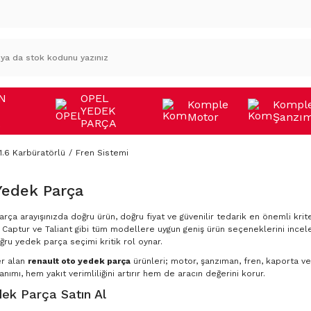
N
OPEL
Komple
Kompl
YEDEK
Motor
Şanzı
A
PARÇA
1.6 Karbüratörlü
Fren Sistemi
Yedek Parça
rça arayışınızda doğru ürün, doğru fiyat ve güvenilir tedarik en önemli krite
Captur ve Taliant gibi tüm modellere uygun geniş ürün seçeneklerini incele
ğru yedek parça seçimi kritik rol oynar.
er alan
renault oto yedek parça
ürünleri; motor, şanzıman, fren, kaporta ve 
nımı, hem yakıt verimliliğini artırır hem de aracın değerini korur.
ek Parça Satın Al