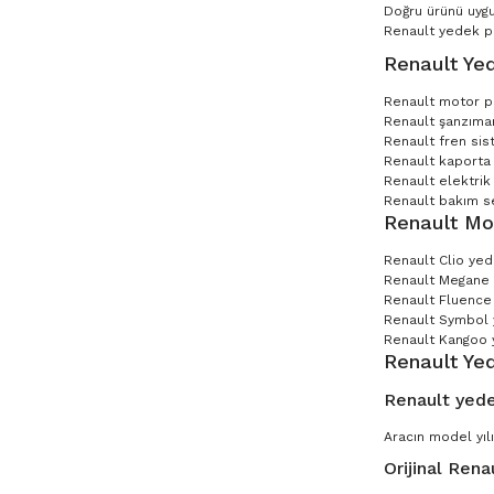
Doğru ürünü uygu
Renault yedek par
Renault Yed
Renault motor p
Renault şanzıman
Renault fren sis
Renault kaporta 
Renault elektrik
Renault bakım set
Renault Mo
Renault Clio ye
Renault Megane
Renault Fluence
Renault Symbol
Renault Kangoo 
Renault Ye
Renault yede
Aracın model yılı
Orijinal Rena