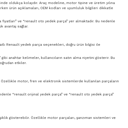
sinde oldukça kolaydır. Araç modeline, motor tipine ve üretim yılına
ırken ürün açıklamaları, OEM kodları ve uyumluluk bilgileri dikkatle
ça fiyatları” ve “renault oto yedek parça” yer almaktadır. Bu nedenle
k avantaj sağlar.
yatlı Renault yedek parça seçenekleri, doğru ürün bilgisi ile
ibi anahtar kelimeler, kullanıcıların satın alma niyetini gösterir. Bu
oğrudan etkiler.
. Özellikle motor, fren ve elektronik sistemlerde kullanılan parçaların
 nedenle “renault orijinal yedek parça” ve “renault oto yedek parça”
şiklik gösterebilir. Özellikle motor parçaları, şanzıman sistemleri ve