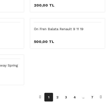
200,00 TL
Ön Fren Balata Renault 9 11 19
500,00 TL
way Spring
1
2
3
4
..
7