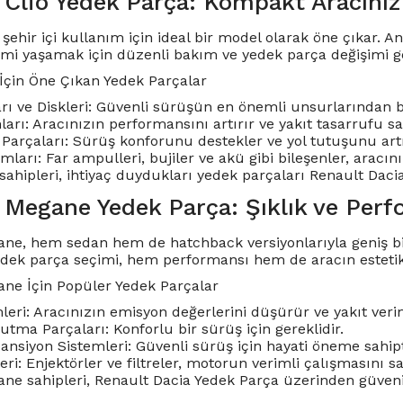
 Clio Yedek Parça: Kompakt Aracınız
 şehir içi kullanım için ideal bir model olarak öne çıkar.
mi yaşamak için düzenli bakım ve yedek parça değişimi ge
 İçin Öne Çıkan Yedek Parçalar
rı ve Diskleri: Güvenli sürüşün en önemli unsurlarından bi
rı: Aracınızın performansını artırır ve yakıt tasarrufu sa
Parçaları: Sürüş konforunu destekler ve yol tutuşunu artı
mları: Far ampulleri, bujiler ve akü gibi bileşenler, aracın
sahipleri, ihtiyaç duydukları yedek parçaları Renault Daci
 Megane Yedek Parça: Şıklık ve Perf
ne, hem sedan hem de hatchback versiyonlarıyla geniş bir 
edek parça seçimi, hem performansı hem de aracın este
ne İçin Popüler Yedek Parçalar
eri: Aracınızın emisyon değerlerini düşürür ve yakıt verimli
tma Parçaları: Konforlu bir sürüş için gereklidir.
ansiyon Sistemleri: Güvenli sürüş için hayati öneme sahipt
eri: Enjektörler ve filtreler, motorun verimli çalışmasını sa
e sahipleri, Renault Dacia Yedek Parça üzerinden güvenilir