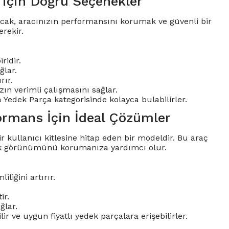
 için Doğru Seçenekler
 Ancak, aracınızın performansını korumak ve güvenli bir
rekir.
ridir.
ğlar.
rır.
ızın verimli çalışmasını sağlar.
a Yedek Parça kategorisinde kolayca bulabilirler.
ormans İçin İdeal Çözümler
kullanıcı kitlesine hitap eden bir modeldir. Bu araç
tik görünümünü korumanıza yardımcı olur.
liğini artırır.
ir.
ğlar.
 ve uygun fiyatlı yedek parçalara erişebilirler.