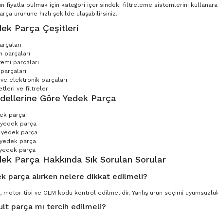
n fiyatla bulmak için kategori içerisindeki filtreleme sistemlerini kullana
ça ürününe hızlı şekilde ulaşabilirsiniz.
ek Parça Çeşitleri
arçaları
 parçaları
temi parçaları
parçaları
 ve elektronik parçaları
leri ve filtreler
dellerine Göre Yedek Parça
dek parça
 yedek parça
 yedek parça
 yedek parça
yedek parça
dek Parça Hakkında Sık Sorulan Sorular
k parça alırken nelere dikkat edilmeli?
, motor tipi ve OEM kodu kontrol edilmelidir. Yanlış ürün seçimi uyumsuzluk 
ult parça mı tercih edilmeli?