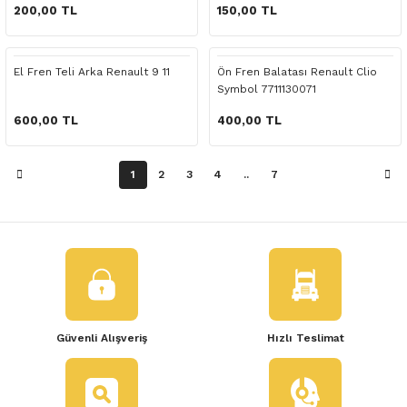
 Yedek Parça
200,00 TL
150,00 TL
dek Parça
El Fren Teli Arka Renault 9 11
Ön Fren Balatası Renault Clio
Symbol 7711130071
e Yedek Parça
600,00 TL
400,00 TL
 Yedek Parça
1
2
3
4
..
7
r Yedek Parça
Güvenli Alışveriş
Hızlı Teslimat