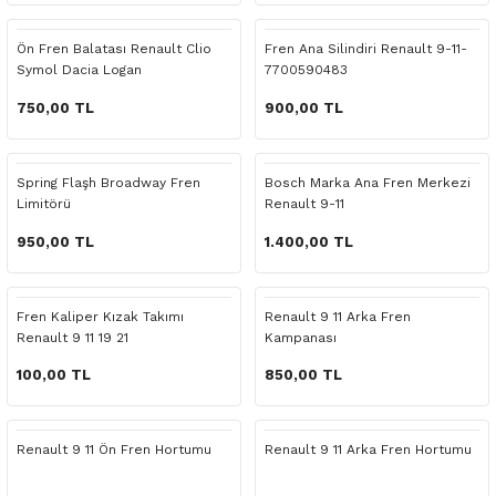
 Yedek Parça
Scenic
Symbol
Ön Fren Balatası Renault Clio
Fren Ana Silindiri Renault 9-11-
Symol Dacia Logan
7700590483
 Yedek Parça
Symbol
Talisman
750,00 TL
900,00 TL
ss Combi Yedek Parça
Talisman
Trafic
o Yedek Parça
Trafic
Spring Flaşh Broadway Fren
Bosch Marka Ana Fren Merkezi
Limitörü
Renault 9-11
 Yedek Parça
950,00 TL
1.400,00 TL
r Yedek Parça
Fren Kaliper Kızak Takımı
Renault 9 11 Arka Fren
Renault 9 11 19 21
Kampanası
t Yedek Parça
100,00 TL
850,00 TL
ss Yedek Parça
Renault 9 11 Ön Fren Hortumu
Renault 9 11 Arka Fren Hortumu
 Yedek Parça