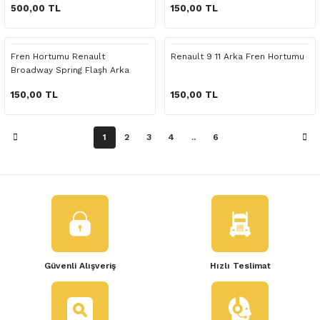
 Yedek Parça
500,00 TL
150,00 TL
dek Parça
Fren Hortumu Renault
Renault 9 11 Arka Fren Hortumu
Broadway Spring Flaşh Arka
e Yedek Parça
150,00 TL
150,00 TL
 Yedek Parça
1
2
3
4
..
6
r Yedek Parça
Güvenli Alışveriş
Hızlı Teslimat