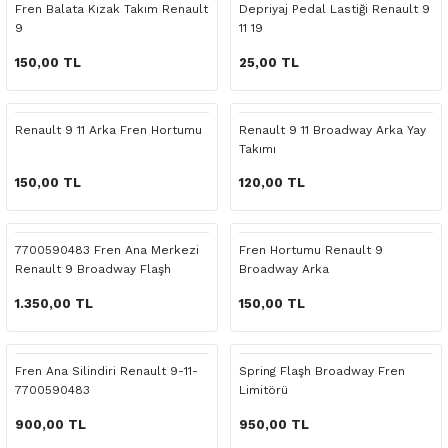
Fren Balata Kızak Takım Renault
Depriyaj Pedal Lastiği Renault 9
o Yedek Parça
Yedek Parça
Fren Sistemi
İç Trim
İç Trim
İç Trim
İç Trim
İç Trim
Isıtma Soğutma
Latitude
Latitude
9
11 19
150,00 TL
25,00 TL
a Yedek Parça
ektrikli Yedek Parça
İç Trim
Isıtma Soğutma
Isıtma Soğutma
Isıtma Soğutma
Isıtma Soğutma
Isıtma Soğutma
Kaporta
Master
Megane
c Yedek Parça
Isıtma Soğutma
Kaporta
Kaporta
Kaporta
Kaporta
Kaporta
Motor Aksamı
Megane
Modus
Renault 9 11 Arka Fren Hortumu
Renault 9 11 Broadway Arka Yay
Takımı
ne Yedek Parça
Kaporta
Motor Aksamı
Motor Aksamı
Kilit Aksamı
Kilit Aksamı
Kilit Aksamı
Ön Takım Süspansiyon
Modus
RENAULT 11 BAKIM SETİ
150,00 TL
120,00 TL
ce Yedek Parça
Kilit Aksamı
Ön Takım Süspansiyon
Ön Takım Süspansiyon
Motor Aksamı
Motor Aksamı
Motor Aksamı
Yakıt Aksamı
Renault 11
RENAULT 12 BAKIM SETİ
7700590483 Fren Ana Merkezi
Fren Hortumu Renault 9
l Yedek Parça
Motor Aksamı
Yakıt Aksamı
Yakıt Aksamı
Ön Takım Süspansiyon
Ön Takım Süspansiyon
Ön Takım Süspansiyon
Renault 12
RENAULT 19 BAKIM SETİ
Renault 9 Broadway Flaşh
Broadway Arka
1.350,00 TL
150,00 TL
man Yedek Parça
Ön Takım Süspansiyon
Yakıt Aksamı
Yakıt Aksamı
Yakıt Aksamı
Renault 19
RENAULT 21 BAKIM SETİ
de Yedek Parça
Yakıt Aksamı
Renault 21
RENAULT 9 BROADWAY YAĞ BAKIM SET
Fren Ana Silindiri Renault 9-11-
Spring Flaşh Broadway Fren
7700590483
Limitörü
l Yedek Parça
Renault 9
Scenic
900,00 TL
950,00 TL