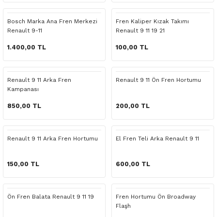
 Yedek Parça
Scenic
Symbol
Bosch Marka Ana Fren Merkezi
Fren Kaliper Kızak Takımı
Renault 9-11
Renault 9 11 19 21
 Yedek Parça
Symbol
Talisman
1.400,00 TL
100,00 TL
ss Combi Yedek Parça
Talisman
Trafic
o Yedek Parça
Trafic
Renault 9 11 Arka Fren
Renault 9 11 Ön Fren Hortumu
Kampanası
 Yedek Parça
850,00 TL
200,00 TL
r Yedek Parça
Renault 9 11 Arka Fren Hortumu
El Fren Teli Arka Renault 9 11
t Yedek Parça
150,00 TL
600,00 TL
ss Yedek Parça
Ön Fren Balata Renault 9 11 19
Fren Hortumu Ön Broadway
 Yedek Parça
Flaşh