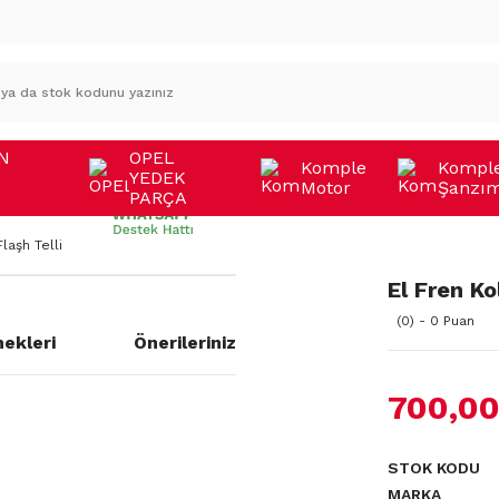
N
OPEL
Komple
Kompl
YEDEK
Motor
Şanzı
A
PARÇA
laşh Telli
El Fren Ko
(0) - 0 Puan
ekleri
Önerileriniz
700,00
STOK KODU
MARKA