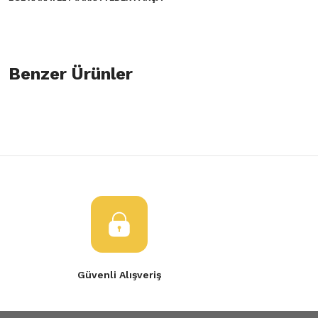
Bu ürünün fiyat bilgisi, resim, ürün açıklamalarında ve diğer konulard
öneri formunu kullanarak tarafımıza iletebilirsiniz.
Benzer Ürünler
Bu ürüne ilk yorumu siz yapın!
Görüş ve önerileriniz için teşekkür ederiz.
Yorum Yaz
Ürün resmi kalitesiz, bozuk veya görüntülenemiyor.
R9 El Fren Kolu Tabancası Telsiz
Ürün açıklamasında eksik bilgiler bulunuyor.
Ürün bilgilerinde hatalar bulunuyor.
600,00 TL
Ürün fiyatı diğer sitelerden daha pahalı.
Bu ürüne benzer farklı alternatifler olmalı.
Güvenli Alışveriş
Gönder