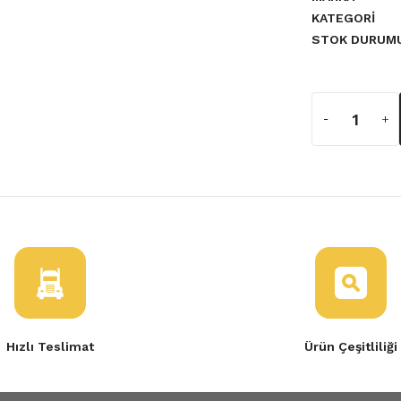
KATEGORI
STOK DURUM
a yetersiz gördüğünüz noktaları
Hızlı Teslimat
Ürün Çeşitliliği