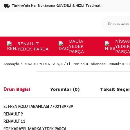
Türkiye'nin Her Noktasına GÜVENLİ & HIZLI Teslimat !
DACİA
NİSSA
RENAULT
YEDEK
YEDEK
YEDEK PARÇA
PARÇA
PARÇ
Anasayfa
RENAULT YEDEK PARÇA
El Fren Kolu Tabancası Renault 9 11 F
Ürün Bilgisi
Yorumlar (0)
Taksit Seçen
EL FREN KOLU TABANCASI 7702189789
RENAULT 9
RENAULT 11
EGE KARAYEL MARKA YEDEK PARÇA