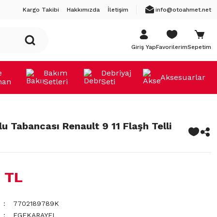
Kargo Takibi
Hakkımızda
İletişim
info@otoahmet.net
Giriş Yap
Favorilerim
Sepetim
e
Bakım
Debriyaj
Aksesuarlar
man
Setleri
Seti
lu Tabancası Renault 9 11 Flaşh Telli
 TL
7702189789K
EGEKARAYEL