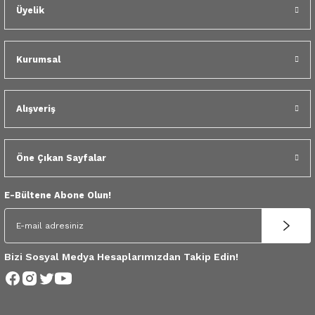
 Yedek Parça
Üyelik
dek Parça
Kurumsal
e Yedek Parça
Alışveriş
 Yedek Parça
r Yedek Parça
Öne Çıkan Sayfalar
E-Bültene Abone Olun!
Bizi Sosyal Medya Hesaplarımızdan Takip Edin!