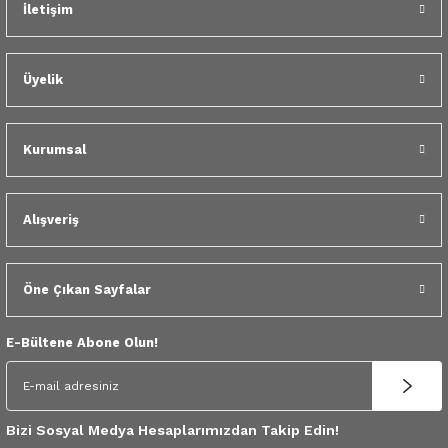
İletişim
 Yedek Parça
dek Parça
Üyelik
e Yedek Parça
Kurumsal
 Yedek Parça
r Yedek Parça
Alışveriş
Öne Çıkan Sayfalar
E-Bültene Abone Olun!
Bizi Sosyal Medya Hesaplarımızdan Takip Edin!