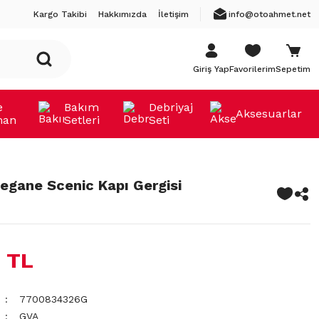
Kargo Takibi
Hakkımızda
İletişim
info@otoahmet.net
Giriş Yap
Favorilerim
Sepetim
e
Bakım
Debriyaj
Aksesuarlar
man
Setleri
Seti
egane Scenic Kapı Gergisi
 TL
7700834326G
GVA