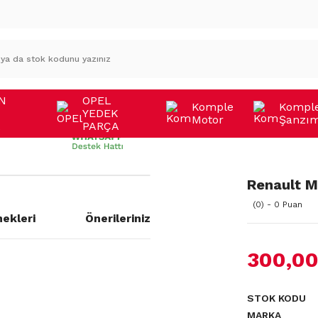
N
OPEL
Komple
Kompl
YEDEK
Motor
Şanzı
A
PARÇA
Renault M
(0) - 0 Puan
ekleri
Önerileriniz
300,00
STOK KODU
MARKA