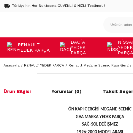
Türkiye'nin Her Noktasına GÜVENLİ & HIZLI Teslimat !
DACİA
NİSSA
RENAULT
YEDEK
YEDEK
YEDEK PARÇA
PARÇA
PARÇ
Anasayfa
RENAULT YEDEK PARÇA
Renault Megane Scenic Kapı Gergisi
Ürün Bilgisi
Yorumlar (0)
Taksit Seçen
ÖN KAPI GERGİSİ MEGANE-SCENİC
GVA MARKA YEDEK PARÇA
SAĞ-SOL DEĞİŞMEZ
1996-2003 MODEL ARASI