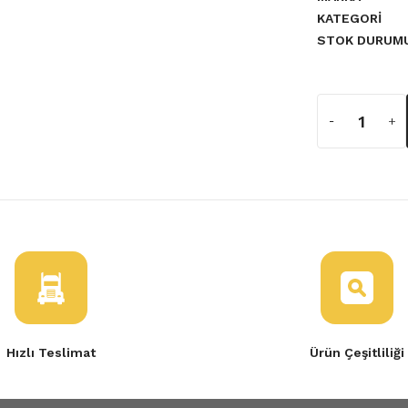
KATEGORI
STOK DURUM
a yetersiz gördüğünüz noktaları
si Renault Megane 7700834326
TL
Hızlı Teslimat
Ürün Çeşitliliği