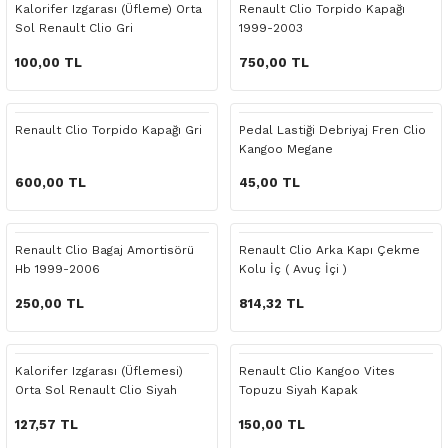
Kalorifer Izgarası (Üfleme) Orta
Renault Clio Torpido Kapağı
o Yedek Parça
Yedek Parça
Fren Sistemi
İç Trim
İç Trim
İç Trim
İç Trim
İç Trim
Isıtma Soğutma
Latitude
Latitude
Sol Renault Clio Gri
1999-2003
100,00 TL
750,00 TL
a Yedek Parça
ektrikli Yedek Parça
İç Trim
Isıtma Soğutma
Isıtma Soğutma
Isıtma Soğutma
Isıtma Soğutma
Isıtma Soğutma
Kaporta
Master
Megane
c Yedek Parça
Isıtma Soğutma
Kaporta
Kaporta
Kaporta
Kaporta
Kaporta
Motor Aksamı
Megane
Modus
Renault Clio Torpido Kapağı Gri
Pedal Lastiği Debriyaj Fren Clio
Kangoo Megane
ne Yedek Parça
Kaporta
Motor Aksamı
Motor Aksamı
Kilit Aksamı
Kilit Aksamı
Kilit Aksamı
Ön Takım Süspansiyon
Modus
RENAULT 11 BAKIM SETİ
600,00 TL
45,00 TL
ce Yedek Parça
Kilit Aksamı
Ön Takım Süspansiyon
Ön Takım Süspansiyon
Motor Aksamı
Motor Aksamı
Motor Aksamı
Yakıt Aksamı
Renault 11
RENAULT 12 BAKIM SETİ
Renault Clio Bagaj Amortisörü
Renault Clio Arka Kapı Çekme
l Yedek Parça
Motor Aksamı
Yakıt Aksamı
Yakıt Aksamı
Ön Takım Süspansiyon
Ön Takım Süspansiyon
Ön Takım Süspansiyon
Renault 12
RENAULT 19 BAKIM SETİ
Hb 1999-2006
Kolu İç ( Avuç İçi )
250,00 TL
814,32 TL
man Yedek Parça
Ön Takım Süspansiyon
Yakıt Aksamı
Yakıt Aksamı
Yakıt Aksamı
Renault 19
RENAULT 21 BAKIM SETİ
de Yedek Parça
Yakıt Aksamı
Renault 21
RENAULT 9 BROADWAY YAĞ BAKIM SET
Kalorifer Izgarası (Üflemesi)
Renault Clio Kangoo Vites
Orta Sol Renault Clio Siyah
Topuzu Siyah Kapak
l Yedek Parça
Renault 9
Scenic
127,57 TL
150,00 TL