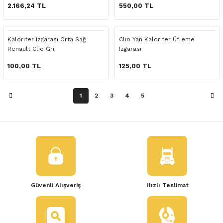
 Yedek Parça
2.166,24 TL
550,00 TL
dek Parça
Kalorifer Izgarası Orta Sağ
Clio Yan Kalorifer Üfleme
Renault Clio Gri
Izgarası
e Yedek Parça
100,00 TL
125,00 TL
 Yedek Parça
1
2
3
4
5
r Yedek Parça
Güvenli Alışveriş
Hızlı Teslimat