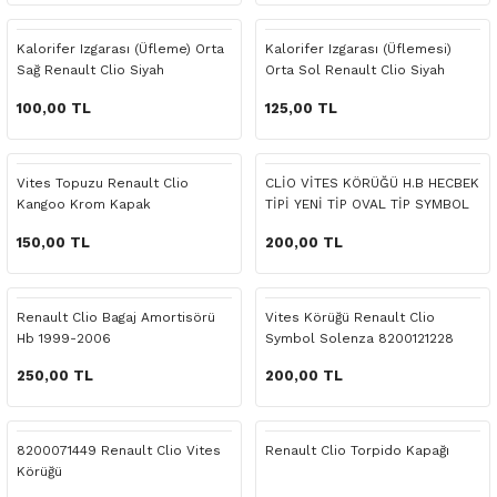
 Yedek Parça
Scenic
Symbol
Kalorifer Izgarası (Üfleme) Orta
Kalorifer Izgarası (Üflemesi)
Sağ Renault Clio Siyah
Orta Sol Renault Clio Siyah
 Yedek Parça
Symbol
Talisman
100,00 TL
125,00 TL
ss Combi Yedek Parça
Talisman
Trafic
o Yedek Parça
Trafic
Vites Topuzu Renault Clio
CLİO VİTES KÖRÜĞÜ H.B HECBEK
Kangoo Krom Kapak
TİPİ YENİ TİP OVAL TİP SYMBOL
2006 2012 ARASI
 Yedek Parça
150,00 TL
200,00 TL
r Yedek Parça
Renault Clio Bagaj Amortisörü
Vites Körüğü Renault Clio
Hb 1999-2006
Symbol Solenza 8200121228
t Yedek Parça
250,00 TL
200,00 TL
ss Yedek Parça
8200071449 Renault Clio Vites
Renault Clio Torpido Kapağı
 Yedek Parça
Körüğü