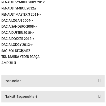
RENAULT SYMBOL 2009-2012
 Yedek Parça
Scenic
Symbol
à
RENAULT SMBOL 2012
RENAULT MASTER 3 2011->
 Yedek Parça
Symbol
Talisman
DACİA LOGAN 2004->
DACİA SANDERO 2008->
ss Combi Yedek Parça
Talisman
Trafic
DACİA DUSTER 2010->
o Yedek Parça
Trafic
DACİA DOKKER 2013->
DACİA LODGY 2013->
 Yedek Parça
SAĞ-SOL DEĞİŞMEZ
TKN MARKA YEDEK PARÇA
r Yedek Parça
AMPÜLLÜ
t Yedek Parça
Yorumlar
ss Yedek Parça
Taksit Seçenekleri
 Yedek Parça
Bu ürüne ilk yorumu siz yapın!