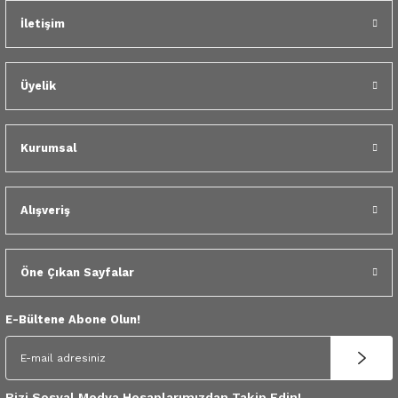
İletişim
Tükendi
Dacia Duster Dokker Lodgy Sandero Logan Megane Kango Clio Symbol F
Üyelik
350,00 TL
Kurumsal
Alışveriş
Öne Çıkan Sayfalar
E-Bültene Abone Olun!
Bizi Sosyal Medya Hesaplarımızdan Takip Edin!