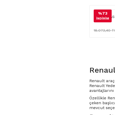
%73
KRANK KASN
İNDİRİM
18.073,40 T
Renaul
Renault araç 
Renault Yede
avantajlarını 
Özellikle
Ren
çeken başlıc
mevcut seçen