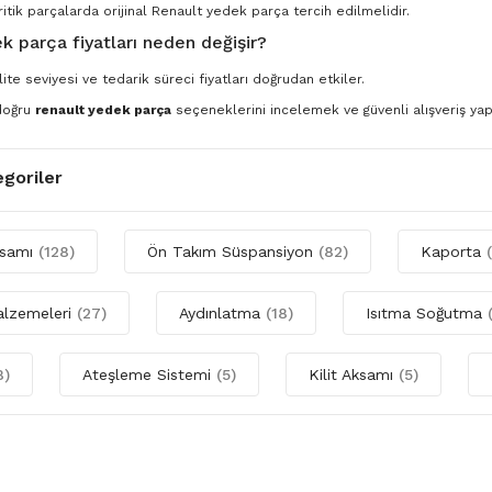
ritik parçalarda orijinal Renault yedek parça tercih edilmelidir.
k parça fiyatları neden değişir?
ite seviyesi ve tedarik süreci fiyatları doğrudan etkiler.
 doğru
renault yedek parça
seçeneklerini incelemek ve güvenli alışveriş yapm
egoriler
ksamı
(128)
Ön Takım Süspansiyon
(82)
Kaporta
alzemeleri
(27)
Aydınlatma
(18)
Isıtma Soğutma
8)
Ateşleme Sistemi
(5)
Kilit Aksamı
(5)