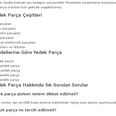
n fiyatla bulmak için kategori içerisindeki filtreleme sistemlerini kullana
ça ürününe hızlı şekilde ulaşabilirsiniz.
ek Parça Çeşitleri
arçaları
 parçaları
temi parçaları
parçaları
 ve elektronik parçaları
leri ve filtreler
dellerine Göre Yedek Parça
dek parça
 yedek parça
 yedek parça
 yedek parça
yedek parça
dek Parça Hakkında Sık Sorulan Sorular
k parça alırken nelere dikkat edilmeli?
, motor tipi ve OEM kodu kontrol edilmelidir. Yanlış ürün seçimi uyumsuzluk 
ult parça mı tercih edilmeli?