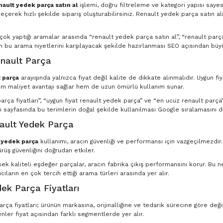
nault yedek parça satın al
işlemi, doğru filtreleme ve kategori yapısı saye
eçerek hızlı şekilde sipariş oluşturabilirsiniz. Renault yedek parça satın al
n çok yaptığı aramalar arasında “renault yedek parça satın al”, “renault par
in bu arama niyetlerini karşılayacak şekilde hazırlanması SEO açısından büyü
nault Parça
 parça
arayışında yalnızca fiyat değil kalite de dikkate alınmalıdır. Uygun fi
m maliyet avantajı sağlar hem de uzun ömürlü kullanım sunar.
rça fiyatları”, “uygun fiyat renault yedek parça” ve “en ucuz renault parça” g
 sayfasında bu terimlerin doğal şekilde kullanılması Google sıralamasını d
nault Yedek Parça
t yedek parça
kullanımı, aracın güvenliği ve performansı için vazgeçilmezdir
ürüş güvenliğini doğrudan etkiler.
ksek kaliteli eşdeğer parçalar, aracın fabrika çıkış performansını korur. Bu
ıcıların en çok tercih ettiği arama türleri arasında yer alır.
ek Parça Fiyatları
ça fiyatları; ürünün markasına, orijinalliğine ve tedarik sürecine göre deği
nler fiyat açısından farklı segmentlerde yer alır.