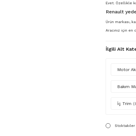
Evet. Özellikle k
Renault yede
Ürün markası, kal
Aracınız için en
İlgili Alt Kat
Motor A
Bakım M
İç Trim
(
Stoktakiler