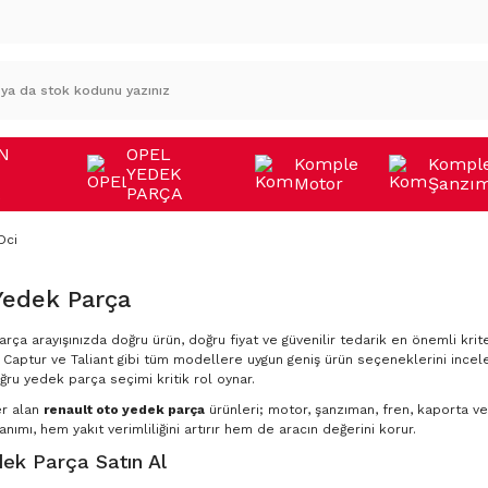
N
OPEL
Komple
Kompl
YEDEK
Motor
Şanzı
A
PARÇA
Dci
Yedek Parça
rça arayışınızda doğru ürün, doğru fiyat ve güvenilir tedarik en önemli krite
Captur ve Taliant gibi tüm modellere uygun geniş ürün seçeneklerini incele
ğru yedek parça seçimi kritik rol oynar.
er alan
renault oto yedek parça
ürünleri; motor, şanzıman, fren, kaporta ve 
nımı, hem yakıt verimliliğini artırır hem de aracın değerini korur.
ek Parça Satın Al