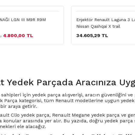
AĞI LGN III M9R R9M
Enjektör Renault Laguna 3 L
Nissan Qashqai X trail
4.800,00 TL
34.605,29 TL
L
t Yedek Parçada Aracınıza Uy
sahipleri için yedek parça alışverişi, aracın güvenliğini 
k Parça kategorisi, tüm Renault modellerine uygun yedek p
bir araya getirir.
ault Clio yedek parça
,
Renault Megane yedek parça
ve gen
a konular arasında yer alır. Bu yazıda, doğru yedek parça
ekleri ele alacağız.