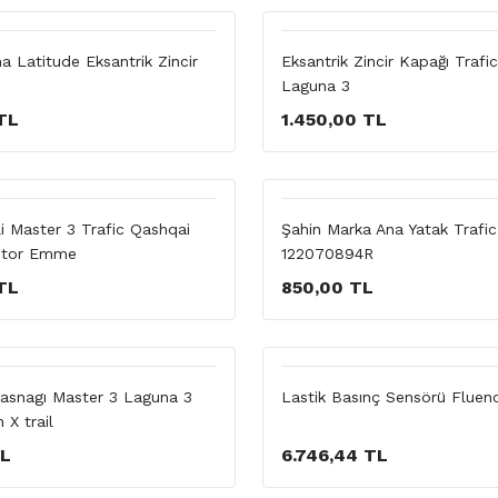
a Latitude Eksantrik Zincir
Eksantrik Zincir Kapağı Trafi
Laguna 3
TL
1.450,00 TL
li Master 3 Trafic Qashqai
Şahin Marka Ana Yatak Trafi
otor Emme
122070894R
TL
850,00 TL
Kasnagı Master 3 Laguna 3
Lastik Basınç Sensörü Flue
 X trail
TL
6.746,44 TL