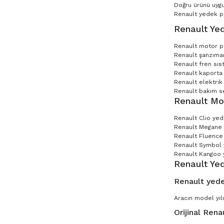
Doğru ürünü uygu
Renault yedek par
Renault Yed
Renault motor p
Renault şanzıman
Renault fren sis
Renault kaporta 
Renault elektrik
Renault bakım set
Renault Mo
Renault Clio ye
Renault Megane
Renault Fluence
Renault Symbol
Renault Kangoo 
Renault Ye
Renault yede
Aracın model yılı
Orijinal Rena