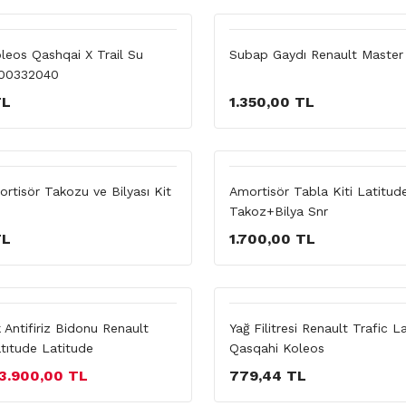
leos Qashqai X Trail Su
Subap Gaydı Renault Master
00332040
TL
1.350,00 TL
rtisör Takozu ve Bilyası Kit
Amortisör Tabla Kiti Latitud
Takoz+Bilya Snr
TL
1.700,00 TL
Antifiriz Bidonu Renault
Yağ Filitresi Renault Trafic 
tıtude Latitude
Qasqahi Koleos
3.900,00 TL
779,44 TL