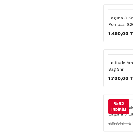
Laguna 3 Ko
Pompası 82
1.450,00 
Latitude Amo
Sağ Snr
1.700,00 
%52
Motor Yedek 
İNDİRİM
Laguna 3 La
8.133,48 TL