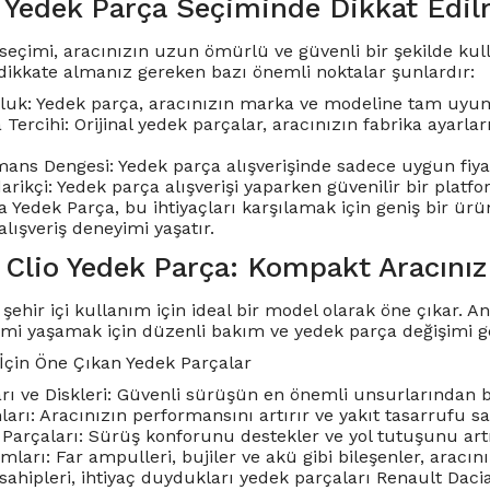
 Yedek Parça Seçiminde Dikkat Edil
seçimi, aracınızın uzun ömürlü ve güvenli bir şekilde kulla
dikkate almanız gereken bazı önemli noktalar şunlardır:
uk: Yedek parça, aracınızın marka ve modeline tam uyum
a Tercihi: Orijinal yedek parçalar, aracınızın fabrika ayar
ans Dengesi: Yedek parça alışverişinde sadece uygun fiyat 
darikçi: Yedek parça alışverişi yaparken güvenilir bir pla
 Yedek Parça, bu ihtiyaçları karşılamak için geniş bir ürün
 alışveriş deneyimi yaşatır.
 Clio Yedek Parça: Kompakt Aracınız
 şehir içi kullanım için ideal bir model olarak öne çıkar.
mi yaşamak için düzenli bakım ve yedek parça değişimi ge
 İçin Öne Çıkan Yedek Parçalar
rı ve Diskleri: Güvenli sürüşün en önemli unsurlarından bi
rı: Aracınızın performansını artırır ve yakıt tasarrufu sa
Parçaları: Sürüş konforunu destekler ve yol tutuşunu artı
mları: Far ampulleri, bujiler ve akü gibi bileşenler, aracın
sahipleri, ihtiyaç duydukları yedek parçaları Renault Daci