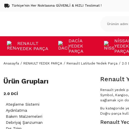
Türkiye'nin Her Noktasına GÜVENLİ & HIZLI Teslimat !
DACİA
NİSSA
RENAULT
YEDEK
YEDEK
YEDEK PARÇA
PARÇA
PARÇ
Anasayfa
RENAULT YEDEK PARÇA
Renault Latitude Yedek Parça
2.0 
Renault 
Ürün Grupları
Renault yedek pa
2.0 DCI
Symbol, Kangoo, 
sağlamak için do
Ateşleme Sistemi
Bu kategoride y
Aydınlatma
Doğru parça kulla
Bakım Malzemeleri
Renault Yed
Debriyaj Şanzuman
Dış Trim