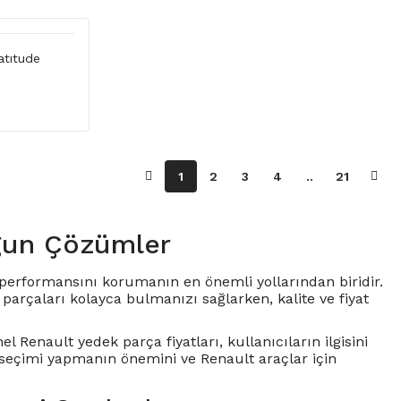
atıtude
1
2
3
4
..
21
gun Çözümler
ve performansını korumanın en önemli yollarından biridir.
arçaları kolayca bulmanızı sağlarken, kalite ve fiyat
el Renault yedek parça fiyatları, kullanıcıların ilgisini
 seçimi yapmanın önemini ve Renault araçlar için