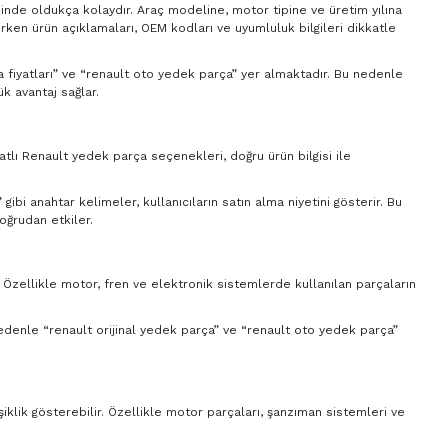
sinde oldukça kolaydır. Araç modeline, motor tipine ve üretim yılına
ırken ürün açıklamaları, OEM kodları ve uyumluluk bilgileri dikkatle
ça fiyatları” ve “renault oto yedek parça” yer almaktadır. Bu nedenle
k avantaj sağlar.
yatlı Renault yedek parça seçenekleri, doğru ürün bilgisi ile
ibi anahtar kelimeler, kullanıcıların satın alma niyetini gösterir. Bu
oğrudan etkiler.
. Özellikle motor, fren ve elektronik sistemlerde kullanılan parçaların
 nedenle “renault orijinal yedek parça” ve “renault oto yedek parça”
şiklik gösterebilir. Özellikle motor parçaları, şanzıman sistemleri ve