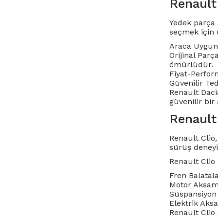
Renault
Yedek parça 
seçmek için 
Araca Uygunl
Orijinal Parç
ömürlüdür.
Fiyat-Perform
Güvenilir Te
Renault Dacia
güvenilir bir
Renault
Renault Clio,
sürüş deneyi
Renault Clio
Fren Balatala
Motor Aksamla
Süspansiyon 
Elektrik Aksa
Renault Clio 