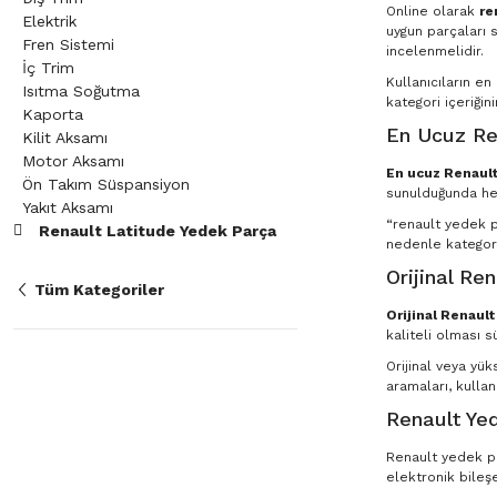
Online olarak
re
Elektrik
uygun parçaları s
Fren Sistemi
incelenmelidir.
İç Trim
Kullanıcıların e
Isıtma Soğutma
kategori içeriğin
Kaporta
En Ucuz Re
Kilit Aksamı
Motor Aksamı
En ucuz Renault
Ön Takım Süspansiyon
sunulduğunda he
Yakıt Aksamı
“renault yedek pa
Renault Latitude Yedek Parça
nedenle kategori
Orijinal Re
Tüm Kategoriler
Orijinal Renaul
kaliteli olması s
Orijinal veya yü
aramaları, kullan
Renault Yed
Renault yedek par
elektronik bileşe