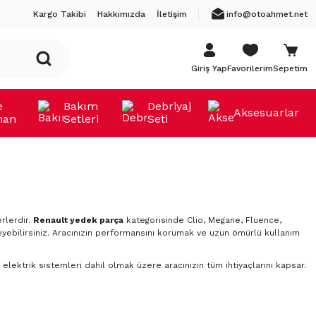
Kargo Takibi
Hakkımızda
İletişim
info@otoahmet.net
Giriş Yap
Favorilerim
Sepetim
e
Bakım
Debriyaj
Aksesuarlar
man
Setleri
Seti
rlerdir.
Renault yedek parça
kategorisinde Clio, Megane, Fluence,
yebilirsiniz. Aracınızın performansını korumak ve uzun ömürlü kullanım
elektrik sistemleri dahil olmak üzere aracınızın tüm ihtiyaçlarını kapsar.