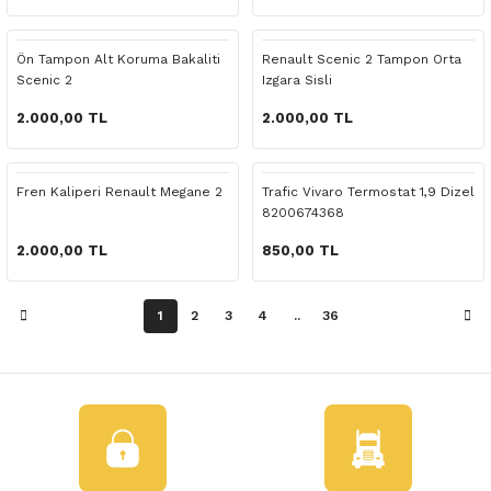
 Yedek Parça
Ön Tampon Alt Koruma Bakaliti
Renault Scenic 2 Tampon Orta
dek Parça
Scenic 2
Izgara Sisli
e Yedek Parça
2.000,00 TL
2.000,00 TL
 Yedek Parça
Fren Kaliperi Renault Megane 2
Trafic Vivaro Termostat 1,9 Dizel
8200674368
r Yedek Parça
2.000,00 TL
850,00 TL
1
2
3
4
..
36