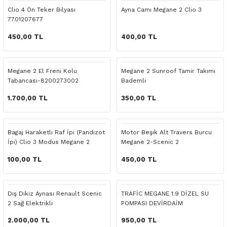
 Yedek Parça
Scenic
Symbol
Clio 4 Ön Teker Bilyası
Ayna Camı Megane 2 Clio 3
7701207677
 Yedek Parça
Symbol
Talisman
450,00 TL
400,00 TL
ss Combi Yedek Parça
Talisman
Trafic
Megane 2 El Freni Kolu
Megane 2 Sunroof Tamir Takımı
Tabancası-8200273002
Bademli
o Yedek Parça
Trafic
1.700,00 TL
350,00 TL
 Yedek Parça
Bagaj Haraketli Raf İpi (Pandizot
Motor Beşik Alt Travers Burcu
r Yedek Parça
İpi) Clio 3 Modus Megane 2
Megane 2-Scenic 2
t Yedek Parça
100,00 TL
450,00 TL
ss Yedek Parça
Dış Dikiz Aynası Renault Scenic
TRAFİC MEGANE 1.9 DİZEL SU
2 Sağ Elektrikli
POMPASI DEVİRDAİM
 Yedek Parça
2.000,00 TL
950,00 TL