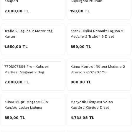
Kaliperi
Süpürgesi 260mm
o Yedek Parça
Yedek Parça
Fren Sistemi
İç Trim
İç Trim
İç Trim
İç Trim
İç Trim
Isıtma Soğutma
Latitude
Latitude
2.000,00 TL
150,00 TL
a Yedek Parça
ektrikli Yedek Parça
İç Trim
Isıtma Soğutma
Isıtma Soğutma
Isıtma Soğutma
Isıtma Soğutma
Isıtma Soğutma
Kaporta
Master
Megane
Trafic 2 Laguna 2 Motor Yağ
Krank Dişlisi Renault Laguna 2
c Yedek Parça
Isıtma Soğutma
Kaporta
Kaporta
Kaporta
Kaporta
Kaporta
Motor Aksamı
Megane
Modus
Karteri
Megane 2 Trafic 1.9 Dizel
1.850,00 TL
850,00 TL
ne Yedek Parça
Kaporta
Motor Aksamı
Motor Aksamı
Kilit Aksamı
Kilit Aksamı
Kilit Aksamı
Ön Takım Süspansiyon
Modus
RENAULT 11 BAKIM SETİ
ce Yedek Parça
Kilit Aksamı
Ön Takım Süspansiyon
Ön Takım Süspansiyon
Motor Aksamı
Motor Aksamı
Motor Aksamı
Yakıt Aksamı
Renault 11
RENAULT 12 BAKIM SETİ
7701207694 Fren Kaliperi
Klima Kontrol Rölesi Megane 2
Merkezi Megane 2 Sağ
Scenic 2-7701207718
l Yedek Parça
Motor Aksamı
Yakıt Aksamı
Yakıt Aksamı
Ön Takım Süspansiyon
Ön Takım Süspansiyon
Ön Takım Süspansiyon
Renault 12
RENAULT 19 BAKIM SETİ
2.000,00 TL
800,00 TL
man Yedek Parça
Ön Takım Süspansiyon
Yakıt Aksamı
Yakıt Aksamı
Yakıt Aksamı
Renault 19
RENAULT 21 BAKIM SETİ
Klima Müşiri Megane Clio
Manyetik Okuyucu Volan
Kangoo Logan Laguna
Kaptörü Kangoo Dizel
de Yedek Parça
Yakıt Aksamı
Renault 21
RENAULT 9 BROADWAY YAĞ BAKIM SET
7701205751
8201040861
850,00 TL
4.732,08 TL
l Yedek Parça
Renault 9
Scenic