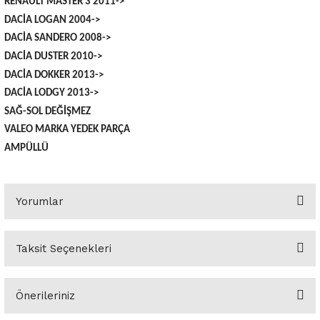
RENAULT MASTER 3 2011->
 Yedek Parça
Scenic
Symbol
DACİA LOGAN 2004->
DACİA SANDERO 2008->
 Yedek Parça
Symbol
Talisman
DACİA DUSTER 2010->
DACİA DOKKER 2013->
ss Combi Yedek Parça
Talisman
Trafic
DACİA LODGY 2013->
SAĞ-SOL DEĞİŞMEZ
o Yedek Parça
Trafic
VALEO MARKA YEDEK PARÇA
AMPÜLLÜ
 Yedek Parça
r Yedek Parça
Yorumlar
t Yedek Parça
Taksit Seçenekleri
ss Yedek Parça
Bu ürüne ilk yorumu siz yapın!
 Yedek Parça
Önerileriniz
Yorum Yaz