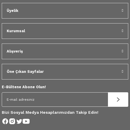
Dacia Duster Dokker Lodgy Sandero Logan Megane Kango Clio Symbol F
Üyelik
350,00 TL
Kurumsal
Alışveriş
Öne Çıkan Sayfalar
E-Bültene Abone Olun!
Bizi Sosyal Medya Hesaplarımızdan Takip Edin!