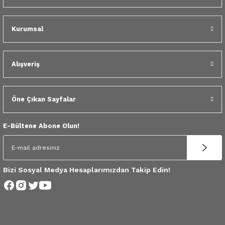
 Yedek Parça
Kurumsal
dek Parça
e Yedek Parça
Alışveriş
 Yedek Parça
Öne Çıkan Sayfalar
r Yedek Parça
E-Bültene Abone Olun!
Bizi Sosyal Medya Hesaplarımızdan Takip Edin!