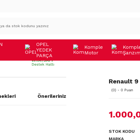
N
OPEL
Komple
Kompl
YEDEK
Motor
Şanzı
A
PARÇA
Renault 9 
(0) - 0 Puan
ekleri
Önerileriniz
1.000,
a yetersiz gördüğünüz noktaları
STOK KODU
MARKA