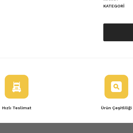
KATEGORI
lt 9-11 Broadway
en Limitörü
Hızlı Teslimat
Ürün Çeşitliliği