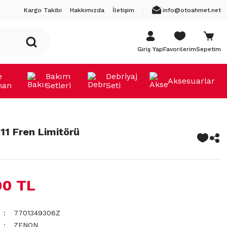
Kargo Takibi
Hakkımızda
İletişim
info@otoahmet.net
Giriş Yap
Favorilerim
Sepetim
e
Bakım
Debriyaj
Aksesuarlar
man
Setleri
Seti
11 Fren Limitörü
00 TL
7701349306Z
ZENON