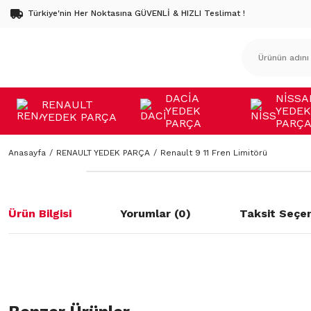
Türkiye'nin Her Noktasına GÜVENLİ & HIZLI Teslimat !
DACİA
NİSSA
RENAULT
YEDEK
YEDEK
YEDEK PARÇA
PARÇA
PARÇ
Anasayfa
RENAULT YEDEK PARÇA
Renault 9 11 Fren Limitörü
Ürün Bilgisi
Yorumlar (0)
Taksit Seçen
Bu ürünün fiyat bilgisi, resim, ürün açıklamalarında ve diğer konulard
öneri formunu kullanarak tarafımıza iletebilirsiniz.