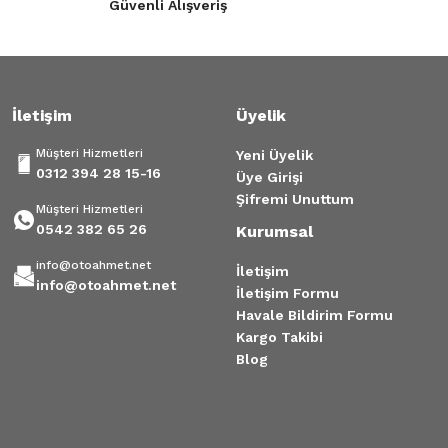
Güvenli Alışveriş
İletişim
Üyelik
Müşteri Hizmetleri
Yeni Üyelik
0312 394 28 15-16
Üye Girişi
Şifremi Unuttum
Müşteri Hizmetleri
0542 382 65 26
Kurumsal
info@otoahmet.net
İletişim
info@otoahmet.net
İletişim Formu
Havale Bildirim Formu
Kargo Takibi
Blog