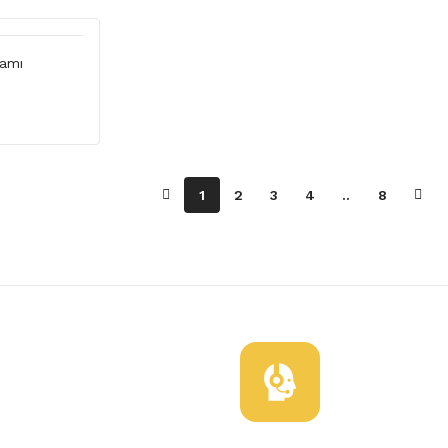
Camı
1
2
3
4
..
8