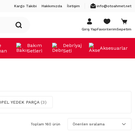
Kargo Takibi
Hakkımızda
İletişim
info@otoahmet.net
Giriş Yap
Favorilerim
Sepetim
e
Bakım
Debriyaj
Aksesuarlar
man
Setleri
Seti
OPEL YEDEK PARÇA
(3)
Toplam 160 ürün