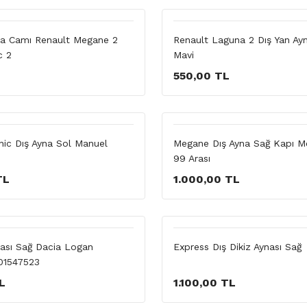
yna Camı Renault Megane 2
Renault Laguna 2 Dış Yan Ay
c 2
Mavi
550,00 TL
nic Dış Ayna Sol Manuel
Megane Dış Ayna Sağ Kapı M
99 Arası
TL
1.000,00 TL
nası Sağ Dacia Logan
Express Dış Dikiz Aynası Sağ
001547523
L
1.100,00 TL