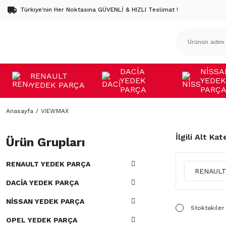
Türkiye'nin Her Noktasına GÜVENLİ & HIZLI Teslimat !
DACİA
NİSSA
RENAULT
YEDEK
YEDEK
YEDEK PARÇA
PARÇA
PARÇ
Anasayfa
VIEWMAX
İlgili Alt Kat
Ürün Grupları
RENAULT YEDEK PARÇA
RENAULT
DACİA YEDEK PARÇA
NİSSAN YEDEK PARÇA
Stoktakiler
OPEL YEDEK PARÇA