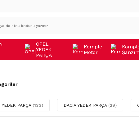
N
OPEL
Komple
Kompl
YEDEK
Motor
Şanzı
A
PARÇA
egoriler
 YEDEK PARÇA
(133)
DACİA YEDEK PARÇA
(29)