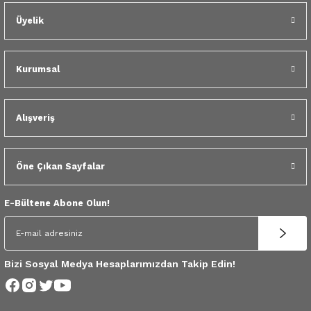
 Yedek Parça
Üyelik
dek Parça
Kurumsal
e Yedek Parça
 Yedek Parça
Alışveriş
r Yedek Parça
Öne Çıkan Sayfalar
E-Bültene Abone Olun!
Bizi Sosyal Medya Hesaplarımızdan Takip Edin!