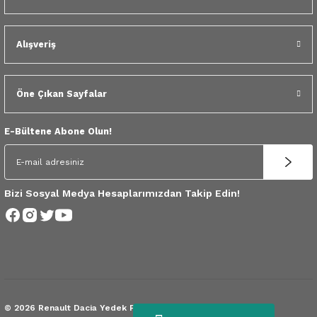
 Yedek Parça
dek Parça
Alışveriş
e Yedek Parça
Öne Çıkan Sayfalar
 Yedek Parça
E-Bültene Abone Olun!
r Yedek Parça
Bizi Sosyal Medya Hesaplarımızdan Takip Edin!
© 2026 Renault Dacia Yedek Parça.
Tüm Hakları Saklıdır.