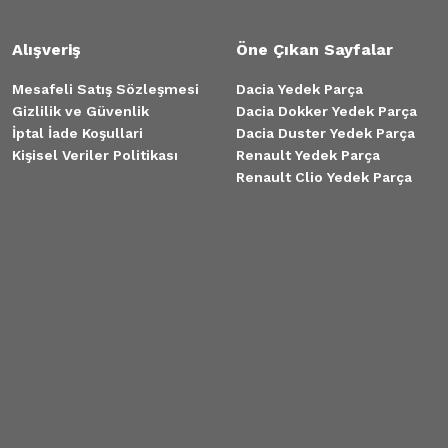
enault 9 11 3lü
Alışveriş
Öne Çıkan Sayfalar
Mesafeli Satış Sözleşmesi
Dacia Yedek Parça
Gizlilik ve Güvenlik
Dacia Dokker Yedek Parça
İptal İade Koşullari
Dacia Duster Yedek Parça
Kişisel Veriler Politikası
Renault Yedek Parça
Renault Clio Yedek Parça
Renault 9 11 Kapı Kilit Seti
300,00 TL