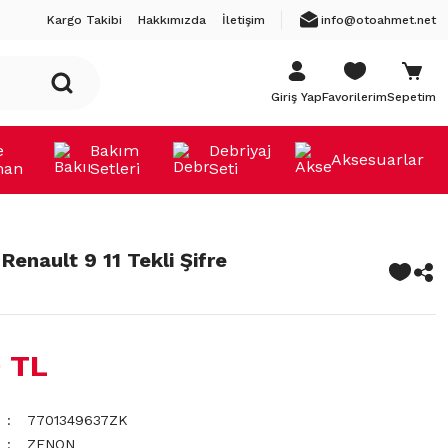
Kargo Takibi
Hakkımızda
İletişim
info@otoahmet.net
Giriş Yap
Favorilerim
Sepetim
e
Bakım
Debriyaj
Aksesuarlar
man
Setleri
Seti
 Renault 9 11 Tekli Şifre
 TL
7701349637ZK
ZENON