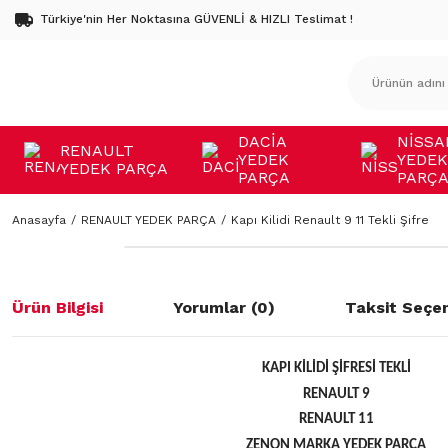
Türkiye'nin Her Noktasına GÜVENLİ & HIZLI Teslimat !
DACİA
NİSSA
RENAULT
YEDEK
YEDEK
YEDEK PARÇA
PARÇA
PARÇ
Anasayfa
RENAULT YEDEK PARÇA
Kapı Kilidi Renault 9 11 Tekli Şifre
Ürün Bilgisi
Yorumlar (0)
Taksit Seçen
KAPI KİLİDİ ŞİFRESİ TEKLİ
RENAULT 9
RENAULT 11
ZENON MARKA YEDEK PARÇA