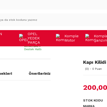
N
OPEL
Komple
Kompl
YEDEK
Motor
Şanzı
A
PARÇA
Kapı Kilidi
(0) - 0 Puan
ekleri
Önerileriniz
200,00
STOK KODU
MARKA