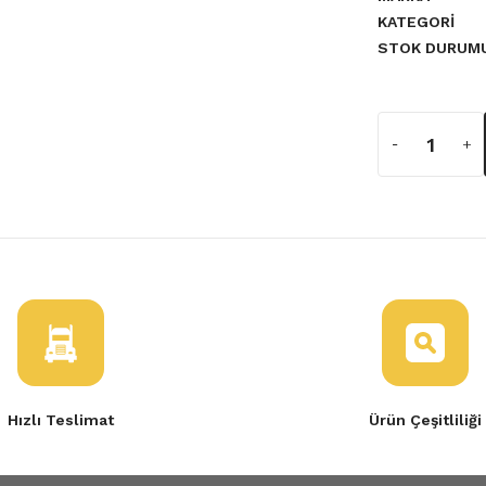
KATEGORI
STOK DURUM
a yetersiz gördüğünüz noktaları
fresi 2 li
apı Kilidi Şifresi
Hızlı Teslimat
Ürün Çeşitliliği