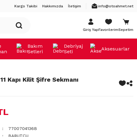
Kargo Takibi
Hakkımızda
İletişim
info@otoahmet.net
Giriş Yap
Favorilerim
Sepetim
e
Bakım
Debriyaj
Aksesuarlar
man
Setleri
Seti
11 Kapı Kilit Şifre Sekmanı
TL
7700704136B
BARUTÇU