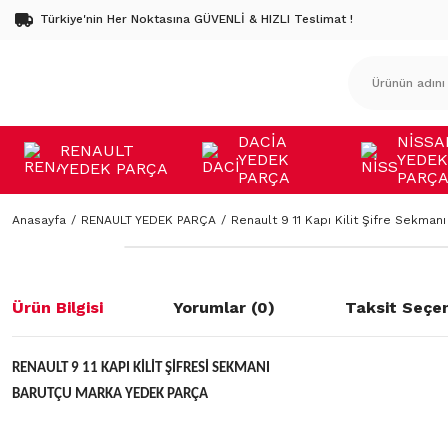
Türkiye'nin Her Noktasına GÜVENLİ & HIZLI Teslimat !
DACİA
NİSSA
RENAULT
YEDEK
YEDEK
YEDEK PARÇA
PARÇA
PARÇ
Anasayfa
RENAULT YEDEK PARÇA
Renault 9 11 Kapı Kilit Şifre Sekmanı
Ürün Bilgisi
Yorumlar (0)
Taksit Seçen
RENAULT 9 11 KAPI KİLİT ŞİFRESİ SEKMANI
BARUTÇU MARKA YEDEK PARÇA