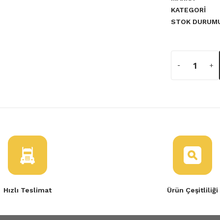
KATEGORI
a yetersiz gördüğünüz noktaları
STOK DURUM
Hızlı Teslimat
Ürün Çeşitliliği