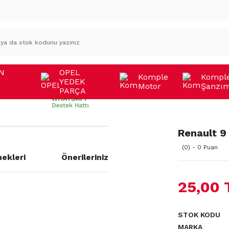
N
OPEL
Komple
Kompl
YEDEK
Motor
Şanzı
A
PARÇA
Renault 9 
(0) - 0 Puan
ekleri
Önerileriniz
25,00 
STOK KODU
MARKA