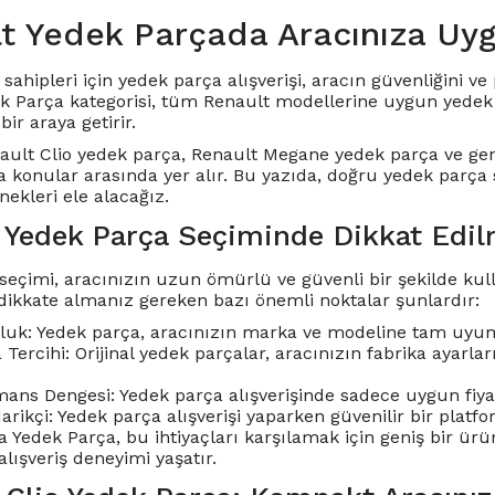
t Yedek Parçada Aracınıza Uy
sahipleri için yedek parça alışverişi, aracın güvenliğini 
k Parça kategorisi, tüm Renault modellerine uygun yedek p
bir araya getirir.
ault Clio yedek parça
,
Renault Megane yedek parça
ve gen
a konular arasında yer alır. Bu yazıda, doğru yedek parça
ekleri ele alacağız.
 Yedek Parça Seçiminde Dikkat Edil
seçimi, aracınızın uzun ömürlü ve güvenli bir şekilde kulla
dikkate almanız gereken bazı önemli noktalar şunlardır:
uk: Yedek parça, aracınızın marka ve modeline tam uyum
a Tercihi: Orijinal yedek parçalar, aracınızın fabrika ayar
ans Dengesi: Yedek parça alışverişinde sadece uygun fiyat 
darikçi: Yedek parça alışverişi yaparken güvenilir bir pla
 Yedek Parça, bu ihtiyaçları karşılamak için geniş bir ürün
 alışveriş deneyimi yaşatır.