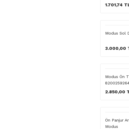
1.701,74 T
Modus Sol D
3.000,00 
Modus Ön T
820025926
2.850,00 
Ön Panjur A
Modus