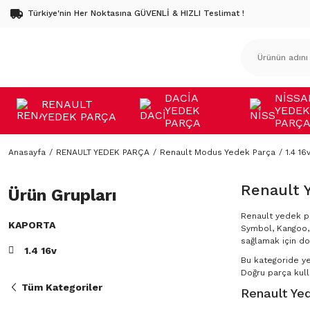
Türkiye'nin Her Noktasına GÜVENLİ & HIZLI Teslimat !
DACİA
NİSSA
RENAULT
YEDEK
YEDEK
YEDEK PARÇA
PARÇA
PARÇ
Anasayfa
RENAULT YEDEK PARÇA
Renault Modus Yedek Parça
1.4 16
Renault 
Ürün Grupları
Renault yedek pa
KAPORTA
Symbol, Kangoo, 
sağlamak için do
1.4 16v
Bu kategoride y
Doğru parça kulla
Tüm Kategoriler
Renault Yed