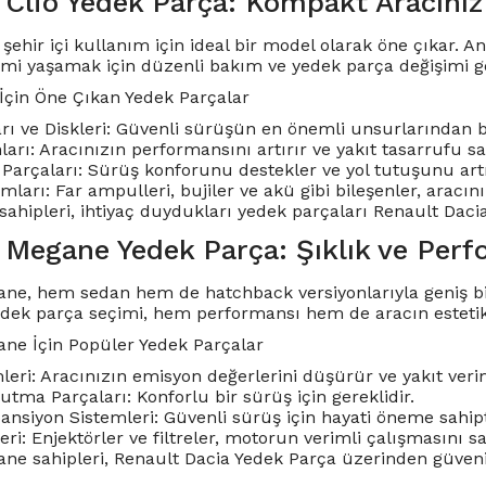
 Clio Yedek Parça: Kompakt Aracınız
 şehir içi kullanım için ideal bir model olarak öne çıkar.
mi yaşamak için düzenli bakım ve yedek parça değişimi ge
 İçin Öne Çıkan Yedek Parçalar
rı ve Diskleri: Güvenli sürüşün en önemli unsurlarından bi
rı: Aracınızın performansını artırır ve yakıt tasarrufu sa
Parçaları: Sürüş konforunu destekler ve yol tutuşunu artı
mları: Far ampulleri, bujiler ve akü gibi bileşenler, aracın
sahipleri, ihtiyaç duydukları yedek parçaları Renault Daci
 Megane Yedek Parça: Şıklık ve Perf
ne, hem sedan hem de hatchback versiyonlarıyla geniş bir 
edek parça seçimi, hem performansı hem de aracın este
ne İçin Popüler Yedek Parçalar
eri: Aracınızın emisyon değerlerini düşürür ve yakıt verimli
tma Parçaları: Konforlu bir sürüş için gereklidir.
ansiyon Sistemleri: Güvenli sürüş için hayati öneme sahipt
eri: Enjektörler ve filtreler, motorun verimli çalışmasını sa
e sahipleri, Renault Dacia Yedek Parça üzerinden güvenilir