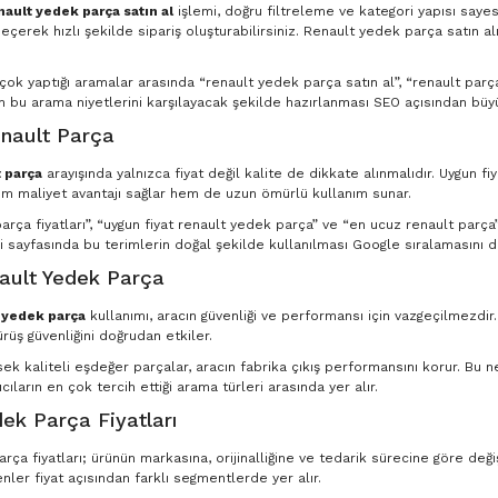
nault yedek parça satın al
işlemi, doğru filtreleme ve kategori yapısı saye
eçerek hızlı şekilde sipariş oluşturabilirsiniz. Renault yedek parça satın al
n çok yaptığı aramalar arasında “renault yedek parça satın al”, “renault par
in bu arama niyetlerini karşılayacak şekilde hazırlanması SEO açısından büyü
nault Parça
 parça
arayışında yalnızca fiyat değil kalite de dikkate alınmalıdır. Uygun fi
m maliyet avantajı sağlar hem de uzun ömürlü kullanım sunar.
rça fiyatları”, “uygun fiyat renault yedek parça” ve “en ucuz renault parça” g
 sayfasında bu terimlerin doğal şekilde kullanılması Google sıralamasını d
nault Yedek Parça
t yedek parça
kullanımı, aracın güvenliği ve performansı için vazgeçilmezdir
ürüş güvenliğini doğrudan etkiler.
ksek kaliteli eşdeğer parçalar, aracın fabrika çıkış performansını korur. Bu
ıcıların en çok tercih ettiği arama türleri arasında yer alır.
ek Parça Fiyatları
ça fiyatları; ürünün markasına, orijinalliğine ve tedarik sürecine göre deği
nler fiyat açısından farklı segmentlerde yer alır.