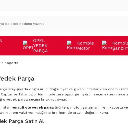
N
OPEL
Komple
Kompl
YEDEK
Motor
Şanzı
A
PARÇA
v
Kaporta
Yedek Parça
rça arayışınızda doğru ürün, doğru fiyat ve güvenilir tedarik en önemli krite
Captur ve Taliant gibi tüm modellere uygun geniş ürün seçeneklerini incele
ğru yedek parça seçimi kritik rol oynar.
er alan
renault oto yedek parça
ürünleri; motor, şanzıman, fren, kaporta ve 
nımı, hem yakıt verimliliğini artırır hem de aracın değerini korur.
ek Parça Satın Al