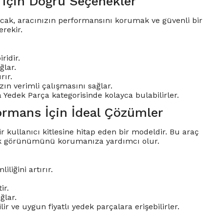
 için Doğru Seçenekler
 Ancak, aracınızın performansını korumak ve güvenli bir
rekir.
ridir.
ğlar.
rır.
ızın verimli çalışmasını sağlar.
a Yedek Parça kategorisinde kolayca bulabilirler.
ormans İçin İdeal Çözümler
kullanıcı kitlesine hitap eden bir modeldir. Bu araç
tik görünümünü korumanıza yardımcı olur.
liğini artırır.
ir.
ğlar.
 ve uygun fiyatlı yedek parçalara erişebilirler.