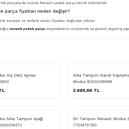
ritik parçalarda orijinal Renault yedek parça tercih edilmelidir.
k parça fiyatları neden değişir?
ite seviyesi ve tedarik süreci fiyatları doğrudan etkiler.
 doğru
renault yedek parça
seçeneklerini incelemek ve güvenli alışveriş yapm
s Dış Dikiz Aynası
Arka Tampon Bandı Kaplama
5902
Modus 8200339599
TL
2.885,66 TL
us Arka Tampon Ayağı
Ön Tampon Renault Modus Si
 8200214372
7701475760