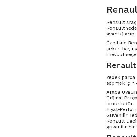
Renaul
Renault araç 
Renault Yede
avantajlarını 
Özellikle
Ren
çeken başlıc
mevcut seçen
Renault
Yedek parça 
seçmek için 
Araca Uygunl
Orijinal Parç
ömürlüdür.
Fiyat-Perform
Güvenilir Te
Renault Dacia
güvenilir bir