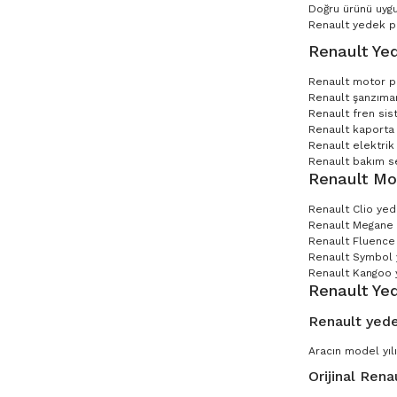
Doğru ürünü uygu
Renault yedek par
Renault Yed
Renault motor p
Renault şanzıman
Renault fren sis
Renault kaporta 
Renault elektrik
Renault bakım set
Renault Mo
Renault Clio ye
Renault Megane
Renault Fluence
Renault Symbol
Renault Kangoo 
Renault Ye
Renault yede
Aracın model yılı
Orijinal Rena