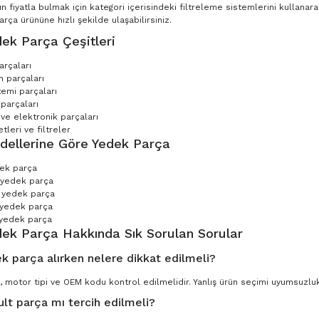
n fiyatla bulmak için kategori içerisindeki filtreleme sistemlerini kullana
ça ürününe hızlı şekilde ulaşabilirsiniz.
ek Parça Çeşitleri
arçaları
 parçaları
temi parçaları
parçaları
 ve elektronik parçaları
leri ve filtreler
dellerine Göre Yedek Parça
dek parça
 yedek parça
 yedek parça
 yedek parça
yedek parça
dek Parça Hakkında Sık Sorulan Sorular
k parça alırken nelere dikkat edilmeli?
, motor tipi ve OEM kodu kontrol edilmelidir. Yanlış ürün seçimi uyumsuzluk 
ult parça mı tercih edilmeli?