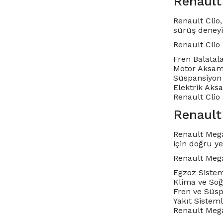
Renault
Renault Clio,
sürüş deneyi
Renault Clio
Fren Balatala
Motor Aksamla
Süspansiyon 
Elektrik Aksa
Renault Clio 
Renault
Renault Mega
için doğru y
Renault Mega
Egzoz Sisteml
Klima ve Soğu
Fren ve Süsp
Yakıt Sisteml
Renault Megan