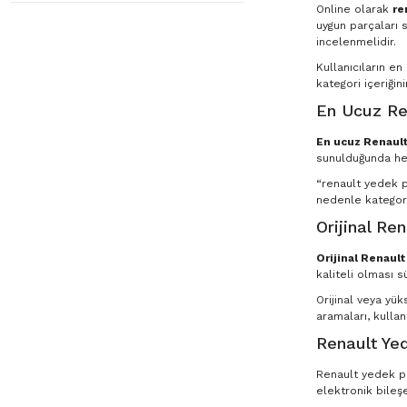
Online olarak
re
uygun parçaları s
incelenmelidir.
Kullanıcıların e
kategori içeriğin
En Ucuz Re
En ucuz Renault
sunulduğunda he
“renault yedek pa
nedenle kategori
Orijinal Re
Orijinal Renaul
kaliteli olması s
Orijinal veya yü
aramaları, kullan
Renault Yed
Renault yedek par
elektronik bileşe