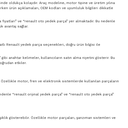
sinde oldukça kolaydır. Araç modeline, motor tipine ve üretim yılına
ırken ürün açıklamaları, OEM kodları ve uyumluluk bilgileri dikkatle
ça fiyatları” ve “renault oto yedek parça” yer almaktadır. Bu nedenle
k avantaj sağlar.
yatlı Renault yedek parça seçenekleri, doğru ürün bilgisi ile
ibi anahtar kelimeler, kullanıcıların satın alma niyetini gösterir. Bu
oğrudan etkiler.
. Özellikle motor, fren ve elektronik sistemlerde kullanılan parçaların
 nedenle “renault orijinal yedek parça” ve “renault oto yedek parça”
şiklik gösterebilir. Özellikle motor parçaları, şanzıman sistemleri ve