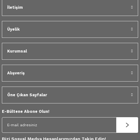
 Yedek Parça
İletişim
dek Parça
Üyelik
e Yedek Parça
 Yedek Parça
Kurumsal
r Yedek Parça
Alışveriş
Öne Çıkan Sayfalar
E-Bültene Abone Olun!
Bizi Sosyal Medya Hesaplarımızdan Takip Edin!