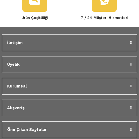
 Yedek Parça
Ürün Çeşitliliği
7 / 24 Müşteri Hizmetleri
dek Parça
Gönder
e Yedek Parça
İletişim
 Yedek Parça
r Yedek Parça
Üyelik
Kurumsal
Alışveriş
Öne Çıkan Sayfalar