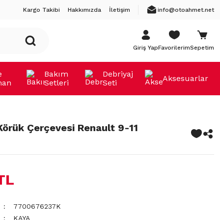
Kargo Takibi
Hakkımızda
İletişim
info@otoahmet.net
Giriş Yap
Favorilerim
Sepetim
e
Bakım
Debriyaj
Aksesuarlar
man
Setleri
Seti
 Körük Çerçevesi Renault 9-11
TL
7700676237K
KAYA