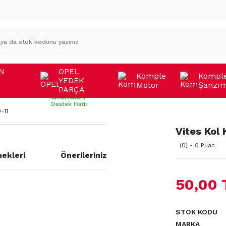
N
OPEL
Komple
Kompl
YEDEK
Motor
Şanzı
A
PARÇA
-11
Vites Kol
(0) - 0 Puan
ekleri
Önerileriniz
50,00 
a yetersiz gördüğünüz noktaları
STOK KODU
MARKA