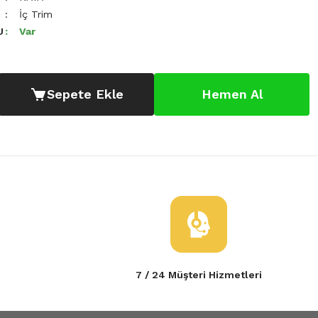
İç Trim
U
Var
Sepete Ekle
Hemen Al
7 / 24 Müşteri Hizmetleri