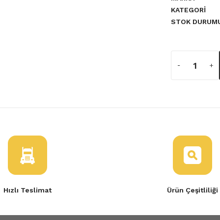
KATEGORI
STOK DURUM
ÇEVESİ R9 R11
Hızlı Teslimat
Ürün Çeşitliliği