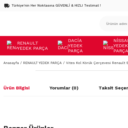
Türkiye'nin Her Noktasına GÜVENLİ & HIZLI Teslimat !
DACİA
NİSSA
RENAULT
YEDEK
YEDEK
YEDEK PARÇA
PARÇA
PARÇ
Anasayfa
RENAULT YEDEK PARÇA
Vites Kol Körük Çerçevesi Renault 9
Ürün Bilgisi
Yorumlar (0)
Taksit Seçen
Bu ürünün fiyat bilgisi, resim, ürün açıklamalarında ve diğer konulard
öneri formunu kullanarak tarafımıza iletebilirsiniz.