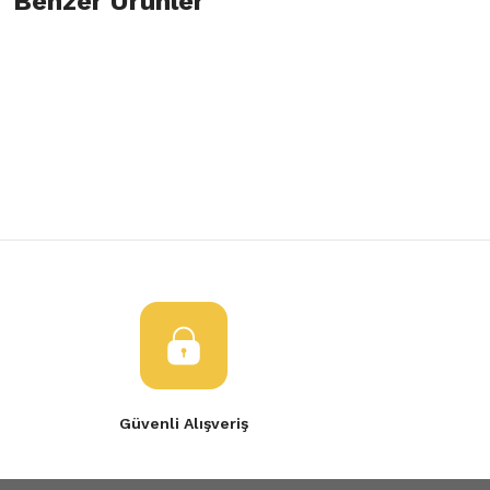
Benzer Ürünler
Bu ürüne ilk yorumu siz yapın!
Görüş ve önerileriniz için teşekkür ederiz.
Yorum Yaz
Ürün resmi kalitesiz, bozuk veya görüntülenemiyor.
Renault 11-9 Vites Kol Çerçevesi Plastik
R9 VİTES KÖRÜK ÇER
Ürün açıklamasında eksik bilgiler bulunuyor.
Ürün bilgilerinde hatalar bulunuyor.
50,00 TL
50,00 TL
Ürün fiyatı diğer sitelerden daha pahalı.
Bu ürüne benzer farklı alternatifler olmalı.
Gönder
Güvenli Alışveriş