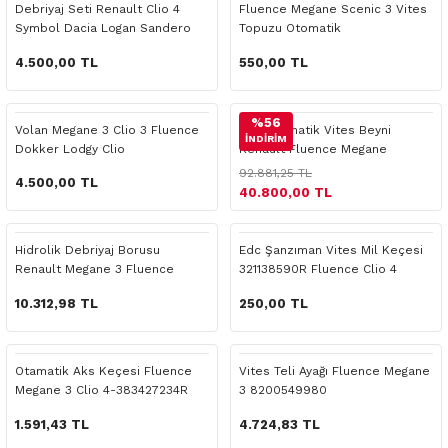
Debriyaj Seti Renault Clio 4
Fluence Megane Scenic 3 Vites
o Yedek Parça
Yedek Parça
Fren Sistemi
İç Trim
İç Trim
İç Trim
İç Trim
İç Trim
Isıtma Soğutma
Latitude
Latitude
Symbol Dacia Logan Sandero
Topuzu Otomatik
4.500,00 TL
550,00 TL
a Yedek Parça
ektrikli Yedek Parça
İç Trim
Isıtma Soğutma
Isıtma Soğutma
Isıtma Soğutma
Isıtma Soğutma
Isıtma Soğutma
Kaporta
Master
Megane
c Yedek Parça
Isıtma Soğutma
Kaporta
Kaporta
Kaporta
Kaporta
Kaporta
Motor Aksamı
Megane
Modus
%56
Volan Megane 3 Clio 3 Fluence
Edc Otomatik Vites Beyni
İNDİRİM
Dokker Lodgy Clio
Renault Fluence Megane
310320749R
ne Yedek Parça
Kaporta
Motor Aksamı
Motor Aksamı
Kilit Aksamı
Kilit Aksamı
Kilit Aksamı
Ön Takım Süspansiyon
Modus
RENAULT 11 BAKIM SETİ
92.881,25 TL
4.500,00 TL
40.800,00 TL
ce Yedek Parça
Kilit Aksamı
Ön Takım Süspansiyon
Ön Takım Süspansiyon
Motor Aksamı
Motor Aksamı
Motor Aksamı
Yakıt Aksamı
Renault 11
RENAULT 12 BAKIM SETİ
Hidrolik Debriyaj Borusu
Edc Şanzıman Vites Mil Keçesi
l Yedek Parça
Motor Aksamı
Yakıt Aksamı
Yakıt Aksamı
Ön Takım Süspansiyon
Ön Takım Süspansiyon
Ön Takım Süspansiyon
Renault 12
RENAULT 19 BAKIM SETİ
Renault Megane 3 Fluence
321138590R Fluence Clio 4
10.312,98 TL
250,00 TL
man Yedek Parça
Ön Takım Süspansiyon
Yakıt Aksamı
Yakıt Aksamı
Yakıt Aksamı
Renault 19
RENAULT 21 BAKIM SETİ
de Yedek Parça
Yakıt Aksamı
Renault 21
RENAULT 9 BROADWAY YAĞ BAKIM SET
Otamatik Aks Keçesi Fluence
Vites Teli Ayağı Fluence Megane
Megane 3 Clio 4-383427234R
3 8200549980
l Yedek Parça
Renault 9
Scenic
1.591,43 TL
4.724,83 TL