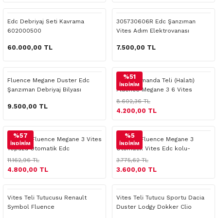
 Yedek Parça
Scenic
Symbol
Edc Debriyaj Seti Kavrama
305730606R Edc Şanzıman
602000500
Vites Adım Elektrovanası
 Yedek Parça
Symbol
Talisman
Fluence
60.000,00 TL
7.500,00 TL
ss Combi Yedek Parça
Talisman
Trafic
%51
o Yedek Parça
Trafic
Fluence Megane Duster Edc
Vites Kumanda Teli (Halatı)
İNDİRİM
Şanzıman Debriyaj Bilyası
Fluence Megane 3 6 Vites
8.602,36 TL
 Yedek Parça
9.500,00 TL
4.200,00 TL
r Yedek Parça
%57
%5
Renault Fluence Megane 3 Vites
Renault Fluence Megane 3
İNDİRİM
İNDİRİM
Topuzu Otomatik Edc
Otomatik Vites Edc kolu-
t Yedek Parça
8200960184
11.162,96 TL
3.775,62 TL
4.800,00 TL
3.600,00 TL
ss Yedek Parça
Vites Teli Tutucusu Renault
Vites Teli Tutucu Sportu Dacia
 Yedek Parça
Symbol Fluence
Duster Lodgy Dokker Clio