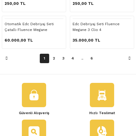
 Yedek Parça
250,00 TL
250,00 TL
dek Parça
Otomatik Edc Debriyaj Seti
Edc Debriyaj Seti Fluence
Çatallı Fluence Megane
Megane 3 Clio 4
e Yedek Parça
60.000,00 TL
35.000,00 TL
 Yedek Parça
1
2
3
4
..
6
r Yedek Parça
Güvenli Alışveriş
Hızlı Teslimat