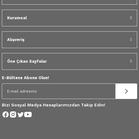
 Yedek Parça
Kurumsal
dek Parça
e Yedek Parça
Alışveriş
 Yedek Parça
Öne Çıkan Sayfalar
r Yedek Parça
E-Bültene Abone Olun!
Bizi Sosyal Medya Hesaplarımızdan Takip Edin!