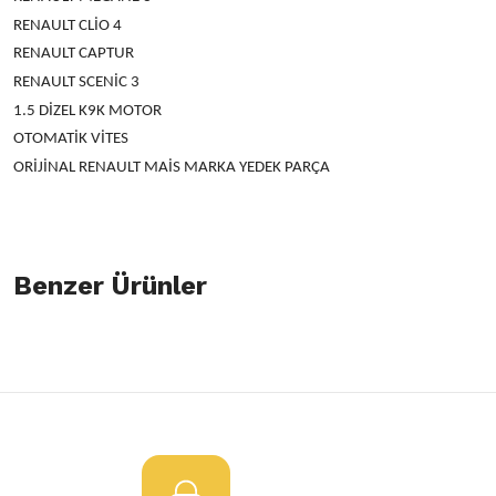
RENAULT CLİO 4
RENAULT CAPTUR
RENAULT SCENİC 3
1.5 DİZEL K9K MOTOR
OTOMATİK VİTES
ORİJİNAL RENAULT MAİS MARKA YEDEK PARÇA
Bu ürünün fiyat bilgisi, resim, ürün açıklamalarında ve diğer konulard
öneri formunu kullanarak tarafımıza iletebilirsiniz.
Benzer Ürünler
Bu ürüne ilk yorumu siz yapın!
Görüş ve önerileriniz için teşekkür ederiz.
Yorum Yaz
Ürün resmi kalitesiz, bozuk veya görüntülenemiyor.
Diferansiyel Sağ-Sol Şanzıman Keçesi Clio 4 Fluence
Ürün açıklamasında eksik bilgiler bulunuyor.
Ürün bilgilerinde hatalar bulunuyor.
150,00 TL
Ürün fiyatı diğer sitelerden daha pahalı.