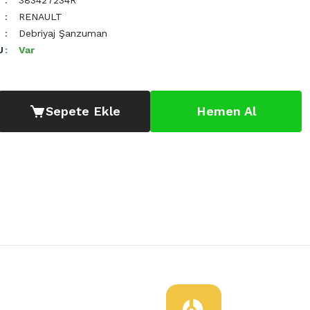
383427234R
RENAULT
Debriyaj Şanzuman
U
Var
Sepete Ekle
Hemen Al