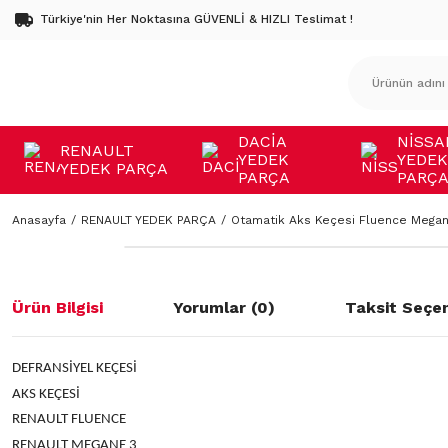
Türkiye'nin Her Noktasına GÜVENLİ & HIZLI Teslimat !
DACİA
NİSSA
RENAULT
YEDEK
YEDEK
YEDEK PARÇA
PARÇA
PARÇ
Anasayfa
RENAULT YEDEK PARÇA
Otamatik Aks Keçesi Fluence Megan
Ürün Bilgisi
Yorumlar (0)
Taksit Seçen
DEFRANSİYEL KEÇESİ
AKS KEÇESİ
RENAULT FLUENCE
RENAULT MEGANE 3