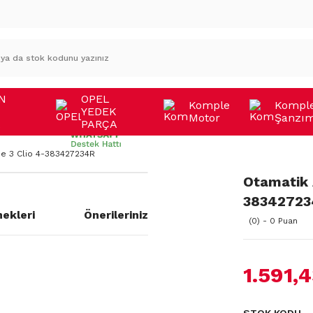
N
OPEL
Komple
Kompl
YEDEK
Motor
Şanzı
A
PARÇA
e 3 Clio 4-383427234R
Otamatik 
38342723
ekleri
Önerileriniz
(0) - 0 Puan
1.591,