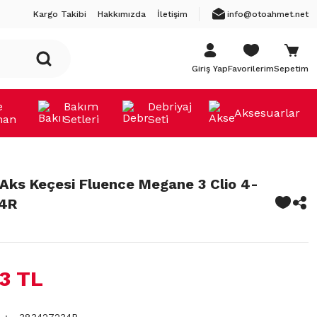
Kargo Takibi
Hakkımızda
İletişim
info@otoahmet.net
Giriş Yap
Favorilerim
Sepetim
e
Bakım
Debriyaj
Aksesuarlar
man
Setleri
Seti
Aks Keçesi Fluence Megane 3 Clio 4-
4R
43 TL