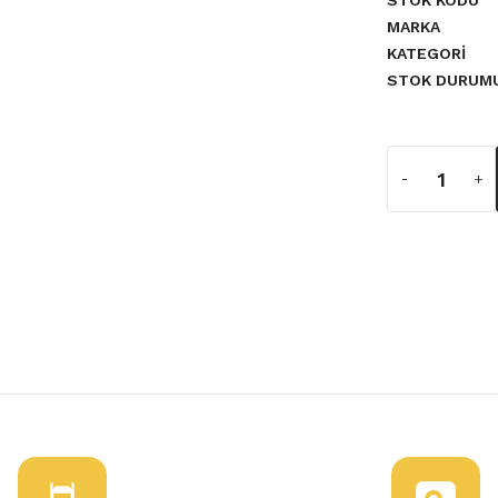
STOK KODU
MARKA
KATEGORI
STOK DURUM
a yetersiz gördüğünüz noktaları