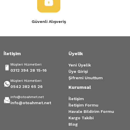
Bu ürüne benzer farklı alternatifler olmalı.
Tükendi
Clio 4 Fluence Aks Keçesi Edc Şanzıman-383427234R
Güvenli Alışveriş
230,00 TL
Gönder
İletişim
Üyelik
Müşteri Hizmetleri
Yeni Üyelik
0312 394 28 15-16
Üye Girişi
Şifremi Unuttum
Müşteri Hizmetleri
0542 382 65 26
Kurumsal
info@otoahmet.net
İletişim
info@otoahmet.net
İletişim Formu
Havale Bildirim Formu
Kargo Takibi
Blog