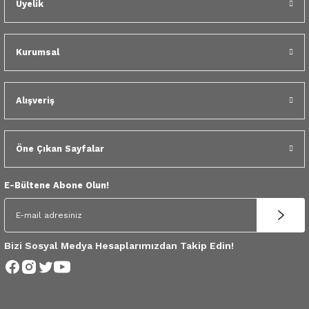
Üyelik
 Yedek Parça
dek Parça
Kurumsal
e Yedek Parça
Alışveriş
 Yedek Parça
r Yedek Parça
Öne Çıkan Sayfalar
E-Bültene Abone Olun!
Bizi Sosyal Medya Hesaplarımızdan Takip Edin!